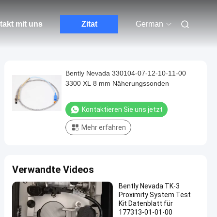
akt mit uns
Zitat
German
Bently Nevada 330104-07-12-10-11-00
3300 XL 8 mm Näherungssonden
Kontaktieren Sie uns jetzt
Mehr erfahren
Verwandte Videos
Bently Nevada TK-3
Proximity System Test
Kit Datenblatt für
177313-01-01-00