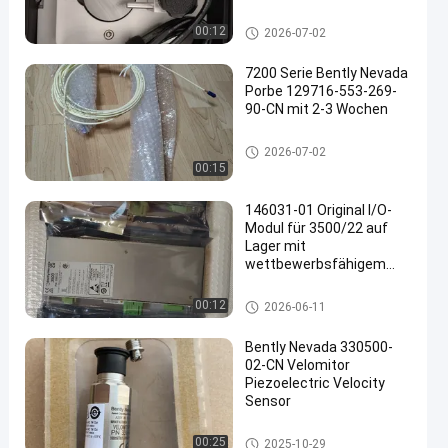
GE Bently Nevada
00:12
2026-07-02
7200 Serie Bently Nevada
Porbe 129716-553-269-
90-CN mit 2-3 Wochen
GE Bently Nevada
2026-07-02
00:15
146031-01 Original I/O-
Modul für 3500/22 auf
Lager mit
wettbewerbsfähigem
Preis
GE Bently Nevada
00:12
2026-06-11
Bently Nevada 330500-
02-CN Velomitor
Piezoelectric Velocity
Sensor
GE Bently Nevada
00:25
2025-10-29