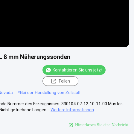
XL 8 mm Näherungssonden
Kontaktieren Sie uns jetzt
Teilen
Nevada
#
Bei der Herstellung von Zellstoff
nde Nummer des Erzeugnisses: 330104-07-12-10-11-00 Muster-
cht getriebene Längen...
Weitere Informationen
Hinterlassen Sie eine Nachricht.