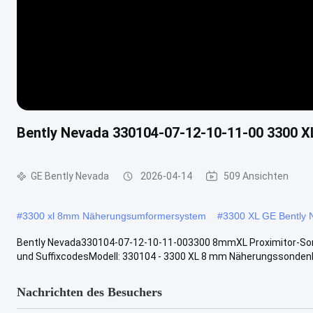
Bently Nevada 330104-07-12-10-11-00 3300 
GE Bently Nevada
2026-04-14
509 Ansichten
#
3300 xl 8mm Näherungsumformersystem
#
3300 XL GE Bently 
Bently Nevada330104-07-12-10-11-003300 8mmXL Proximitor-So
und SuffixcodesModell: 330104 - 3300 XL 8 mm NäherungssondenNi
Nachrichten des Besuchers