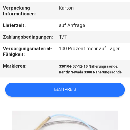
Verpackung
Karton
KONTAKT
Informationen:
MIT
Lieferzeit:
auf Anfrage
UNS
Zahlungsbedingungen:
T/T
Versorgungsmaterial-
100 Prozent mehr auf Lager
NEUIGKEITEN
Fähigkeit:
Markieren:
,
330104-07-12-10 Näherungssonde
BITTE UM
Bently Nevada 3300 Näherungssonde
EIN
ANGEBOT
BESTPREIS
SITEMAP
DATENSCHUTZRICHTLINIE