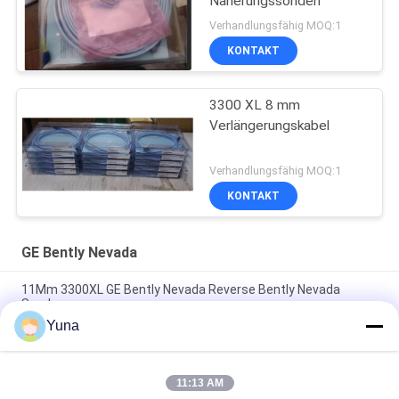
Näherungssonden
Verhandlungsfähig MOQ:1
KONTAKT
3300 XL 8 mm
Verlängerungskabel
Verhandlungsfähig MOQ:1
KONTAKT
GE Bently Nevada
11Mm 3300XL GE Bently Nevada Reverse Bently Nevada
Sonde
Yuna
50 mm 3300XL Bently Nevada Näherungssonde 330709-000-
050-10-02-00
11:13 AM
8.0 Meter 3300 XL 11Mm GE Bently Nevada Vibrationssonde