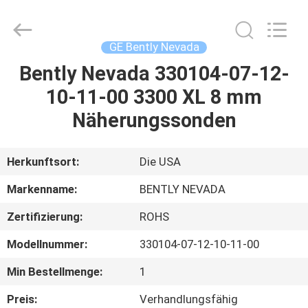
GREAT
SYSTEM
INDUSTRY
CO.
LTD.
GE Bently Nevada
All
Rights
Reserved.
Bently Nevada 330104-07-12-
ZU
10-11-00 3300 XL 8 mm
HAUSE
Näherungssonden
PRODUKTE
Herkunftsort:
Die USA
ÜBER
Markenname:
BENTLY NEVADA
UNS
Zertifizierung:
ROHS
Modellnummer:
330104-07-12-10-11-00
WERKSBESICHTIGUNG
Min Bestellmenge:
1
QUALITÄTSKONTROLLE
Preis:
Verhandlungsfähig