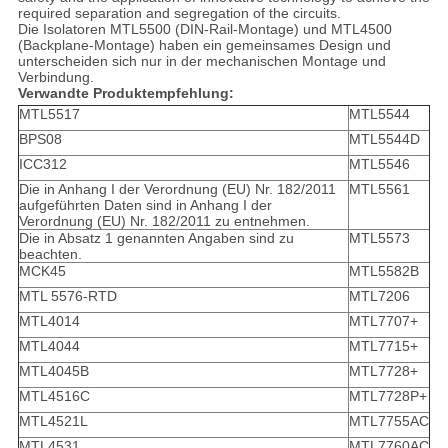
required separation and segregation of the circuits.
Die Isolatoren MTL5500 (DIN-Rail-Montage) und MTL4500
(Backplane-Montage) haben ein gemeinsames Design und
unterscheiden sich nur in der mechanischen Montage und
Verbindung.
Verwandte Produktempfehlung:
MTL5517
MTL5544
BPS08
MTL5544D
ICC312
MTL5546
Die in Anhang I der Verordnung (EU) Nr. 182/2011
MTL5561
aufgeführten Daten sind in Anhang I der
Verordnung (EU) Nr. 182/2011 zu entnehmen.
Die in Absatz 1 genannten Angaben sind zu
MTL5573
beachten.
MCK45
MTL5582B
MTL 5576-RTD
MTL7206
MTL4014
MTL7707+
MTL4044
MTL7715+
MTL4045B
MTL7728+
MTL4516C
MTL7728P+
MTL4521L
MTL7755AC
MTL4531
MTL7760AC