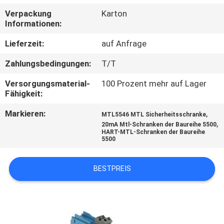
Verpackung
Karton
KONTAKT
Informationen:
MIT
Lieferzeit:
auf Anfrage
UNS
Zahlungsbedingungen:
T/T
Versorgungsmaterial-
100 Prozent mehr auf Lager
NEUIGKEITEN
Fähigkeit:
Markieren:
,
MTL5546 MTL Sicherheitsschranke
BITTE UM
,
20mA Mtl-Schranken der Baureihe 5500
HART-MTL-Schranken der Baureihe
EIN
5500
ANGEBOT
BESTPREIS
SITEMAP
DATENSCHUTZRICHTLINIE