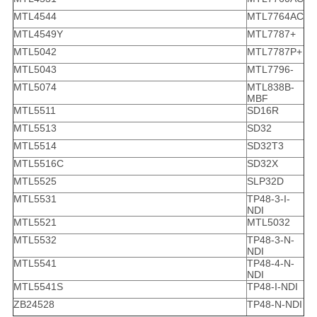
MTL4544
MTL7764AC
MTL4549Y
MTL7787+
MTL5042
MTL7787P+
MTL5043
MTL7796-
MTL5074
MTL838B-
MBF
MTL5511
SD16R
MTL5513
SD32
MTL5514
SD32T3
MTL5516C
SD32X
MTL5525
SLP32D
MTL5531
TP48-3-I-
NDI
MTL5521
MTL5032
MTL5532
TP48-3-N-
NDI
MTL5541
TP48-4-N-
NDI
MTL5541S
TP48-I-NDI
ZB24528
TP48-N-NDI