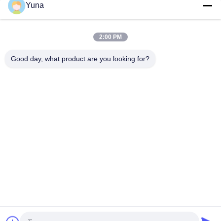
Näherungsdetektor-Schnittstelle
Yuna
MTL5032 Pulsisolator vom Schalter-Nahdetector
2:00 PM
300 Ohm MTL7787 MTL Sicherheitsbarriere, MTL 2-Kanal
Zener-Diodenbarriere
Good day, what product are you looking for?
Beliebte Kategorien
Alle
GE Bently Nevada
E&H-Instrument
Emerson 
VEGA-Levelmesser
Rosemount 
Drucktransmitter
Yokogawa EJA-
Siemens-
Drucktransmitter
Drucktransmitter
Allen Bradley 
ABB-
Compactlogix
Ventilpositionierer