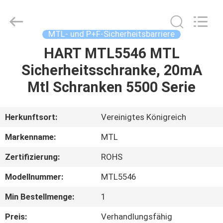
GREAT
SYSTEM
INDUSTRY
CO.
LTD.
MTL- und P+F-Sicherheitsbarriere
All
Rights
Reserved.
HART MTL5546 MTL
ZU
Sicherheitsschranke, 20mA
HAUSE
Mtl Schranken 5500 Serie
PRODUKTE
Herkunftsort:
Vereinigtes Königreich
ÜBER
Markenname:
MTL
UNS
Zertifizierung:
ROHS
Modellnummer:
MTL5546
WERKSBESICHTIGUNG
Min Bestellmenge:
1
QUALITÄTSKONTROLLE
Preis:
Verhandlungsfähig