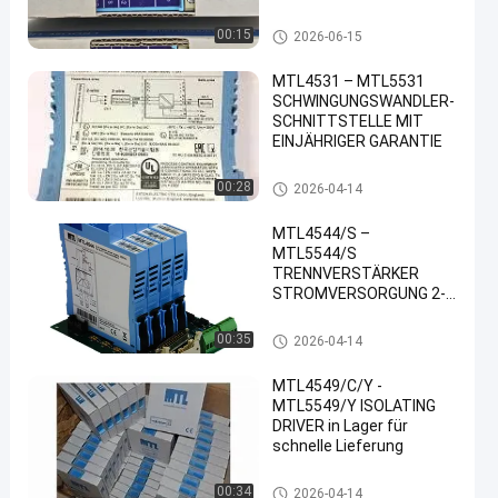
Lieferung
MTL- und P+F-Sicherheitsbarri
00:15
2026-06-15
ere
MTL4531 – MTL5531
SCHWINGUNGSWANDLER-
SCHNITTSTELLE MIT
EINJÄHRIGER GARANTIE
MTL- und P+F-Sicherheitsbarri
00:28
2026-04-14
ere
MTL4544/S –
MTL5544/S
TRENNVERSTÄRKER
STROMVERSORGUNG 2-
Kanal, 4/20mA, 2- oder 3-
Leiter-Messumformer
MTL- und P+F-Sicherheitsbarri
00:35
2026-04-14
ere
MTL4549/C/Y -
MTL5549/Y ISOLATING
DRIVER in Lager für
schnelle Lieferung
MTL- und P+F-Sicherheitsbarri
00:34
2026-04-14