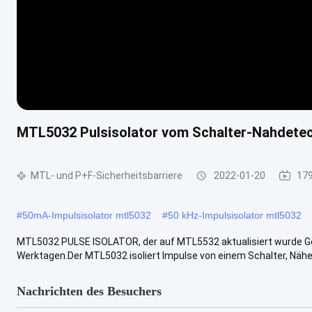
MTL5032 Pulsisolator vom Schalter-Nahdete
MTL- und P+F-Sicherheitsbarriere
2022-01-20
179
#
50mA-Impulsisolator mtl5032
#
50 kHz-Impulsisolator mtl5032
MTL5032 PULSE ISOLATOR, der auf MTL5532 aktualisiert wurde Ges
Werktagen.Der MTL5032 isoliert Impulse von einem Schalter, Näher
Nachrichten des Besuchers