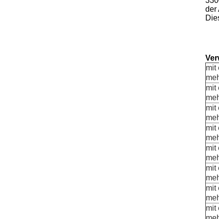
330
der 
Die
Ver
mit 
meh
mit 
meh
mit 
meh
mit 
meh
mit 
meh
mit 
meh
mit 
meh
mit 
meh