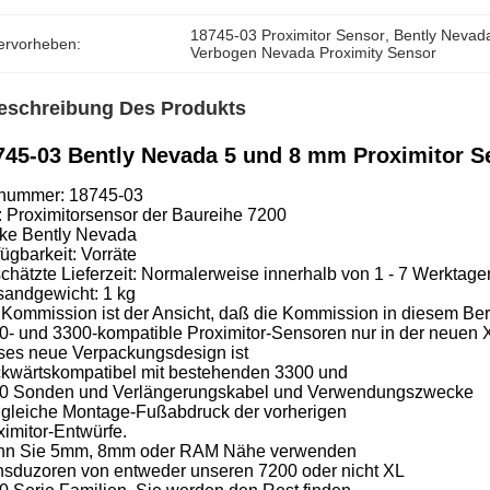
18745-03 Proximitor Sensor
, 
Bently Nevada
ervorheben:
Verbogen Nevada Proximity Sensor
eschreibung Des Produkts
745-03 Bently Nevada 5 und 8 mm Proximitor S
lnummer: 18745-03
: Proximitorsensor der Baureihe 7200
ke Bently Nevada
ügbarkeit: Vorräte
chätzte Lieferzeit: Normalerweise innerhalb von 1 - 7 Werktage
sandgewicht: 1 kg
 Kommission ist der Ansicht, daß die Kommission in diesem Ber
0- und 3300-kompatible Proximitor-Sensoren nur in der neuen
ses neue Verpackungsdesign ist
kwärtskompatibel mit bestehenden 3300 und
0 Sonden und Verlängerungskabel und Verwendungszwecke
 gleiche Montage-Fußabdruck der vorherigen
ximitor-Entwürfe.
n Sie 5mm, 8mm oder RAM Nähe verwenden
nsduzoren von entweder unseren 7200 oder nicht XL