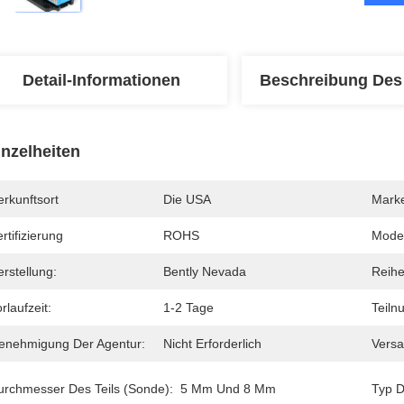
Detail-Informationen
Beschreibung Des
inzelheiten
rkunftsort
Die USA
Mark
rtifizierung
ROHS
Mode
rstellung:
Bently Nevada
Reihe
rlaufzeit:
1-2 Tage
Teiln
enehmigung Der Agentur:
Nicht Erforderlich
Versa
urchmesser Des Teils (Sonde):
5 Mm Und 8 Mm
Typ D