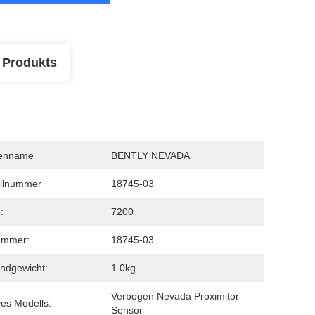
 Produkts
enname
BENTLY NEVADA
llnummer
18745-03
:
7200
ummer:
18745-03
ndgewicht:
1.0kg
Verbogen Nevada Proximitor 
es Modells:
Sensor