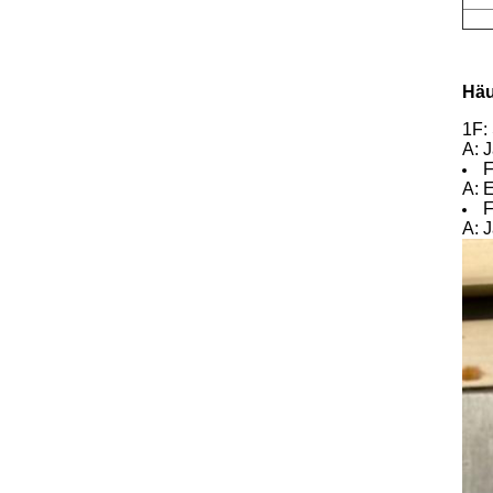
Häu
1F:
A: J
F
A: E
F
A: 