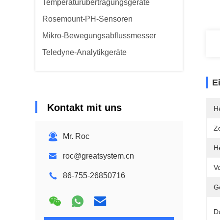
Temperaturübertragungsgeräte
Rosemount-PH-Sensoren
Mikro-Bewegungsabflussmesser
Teledyne-Analytikgeräte
E
Kontakt mit uns
He
Ze
Mr. Roc
He
roc@greatsystem.cn
Vo
86-755-26850716
G
D