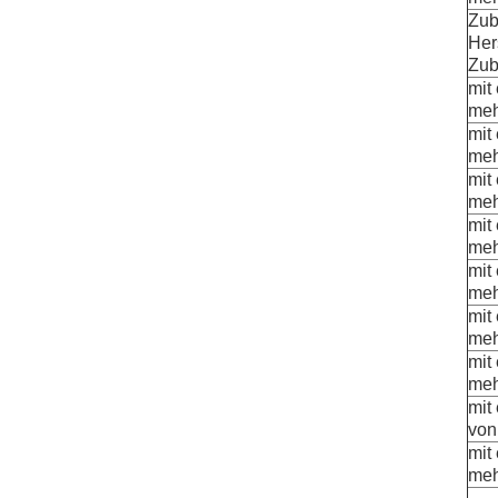
Zub
Her
Zub
mit 
meh
mit 
meh
mit 
meh
mit 
meh
mit 
meh
mit 
meh
mit 
meh
mit
von
mit 
meh