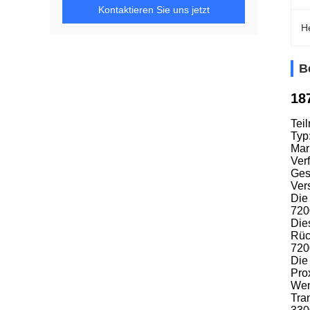
Kontaktieren Sie uns jetzt
H
B
18
Tei
Typ
Mar
Verf
Ges
Ver
Die
720
Die
Rüc
720
Die
Pro
Wen
Tra