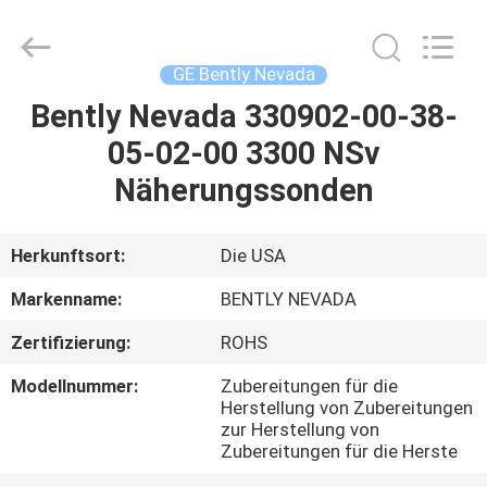
GREAT
SYSTEM
INDUSTRY
CO.
LTD.
GE Bently Nevada
All
Rights
Reserved.
Bently Nevada 330902-00-38-
ZU
05-02-00 3300 NSv
HAUSE
Näherungssonden
PRODUKTE
Herkunftsort:
Die USA
ÜBER
Markenname:
BENTLY NEVADA
UNS
Zertifizierung:
ROHS
Modellnummer:
Zubereitungen für die
WERKSBESICHTIGUNG
Herstellung von Zubereitungen
zur Herstellung von
Zubereitungen für die Herste
QUALITÄTSKONTROLLE