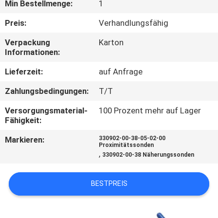
Min Bestellmenge:
1
KONTAKT
Preis:
Verhandlungsfähig
MIT
Verpackung
Karton
UNS
Informationen:
Lieferzeit:
auf Anfrage
NEUIGKEITEN
Zahlungsbedingungen:
T/T
Versorgungsmaterial-
100 Prozent mehr auf Lager
BITTE UM
Fähigkeit:
EIN
Markieren:
330902-00-38-05-02-00
Proximitätssonden
ANGEBOT
,
330902-00-38 Näherungssonden
SITEMAP
BESTPREIS
DATENSCHUTZRICHTLINIE