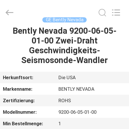
GREAT
SYSTEM
INDUSTRY
CO.
LTD.
GE Bently Nevada
All
Rights
Reserved.
Bently Nevada 9200-06-05-
ZU
01-00 Zwei-Draht
HAUSE
Geschwindigkeits-
PRODUKTE
Seismosonde-Wandler
ÜBER
Herkunftsort:
Die USA
UNS
Markenname:
BENTLY NEVADA
Zertifizierung:
ROHS
WERKSBESICHTIGUNG
Modellnummer:
9200-06-05-01-00
QUALITÄTSKONTROLLE
Min Bestellmenge:
1