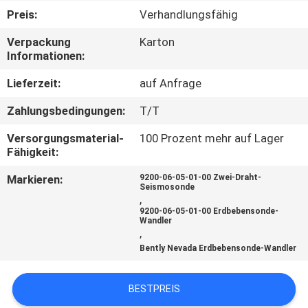
Preis:
Verhandlungsfähig
KONTAKT
Verpackung
Karton
MIT
Informationen:
UNS
Lieferzeit:
auf Anfrage
Zahlungsbedingungen:
T/T
NEUIGKEITEN
Versorgungsmaterial-
100 Prozent mehr auf Lager
Fähigkeit:
BITTE UM
Markieren:
9200-06-05-01-00 Zwei-Draht-
EIN
Seismosonde
,
ANGEBOT
9200-06-05-01-00 Erdbebensonde-
Wandler
,
Bently Nevada Erdbebensonde-Wandler
SITEMAP
BESTPREIS
DATENSCHUTZRICHTLINIE