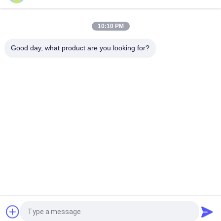
50 mm 3300XL Bently Nevada Näherungssonde 330709-000-
050-10-02-00
10:10 PM
8.0 Meter 3300 XL 11Mm GE Bently Nevada Vibrationssonde
330730-080-00-00
Good day, what product are you looking for?
Beliebte Kategorien
Alle
GE Bently Nevada
E&H-Instrument
Emerson 
VEGA-Levelmesser
Rosemount 
Drucktransmitter
Yokogawa EJA-
Siemens-
Drucktransmitter
Drucktransmitter
Allen Bradley 
ABB-
Compactlogix
Ventilpositionierer
Fordern Sie ein Angebot