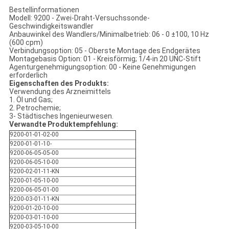
Bestellinformationen
Modell: 9200 - Zwei-Draht-Versuchssonde-
Geschwindigkeitswandler
Anbauwinkel des Wandlers/Minimalbetrieb: 06 - 0 ±100, 10 Hz
(600 cpm)
Verbindungsoption: 05 - Oberste Montage des Endgerätes
Montagebasis Option: 01 - Kreisförmig; 1/4-in 20 UNC-Stift
Agenturgenehmigungsoption: 00 - Keine Genehmigungen
erforderlich
Eigenschaften des Produkts:
Verwendung des Arzneimittels
1. Öl und Gas;
2. Petrochemie;
3- Städtisches Ingenieurwesen.
Verwandte Produktempfehlung:
9200-01-01-02-00
9200-01-01-10-
9200-06-05-05-00
9200-06-05-10-00
9200-02-01-11-KN
9200-01-05-10-00
9200-06-05-01-00
9200-03-01-11-KN
9200-01-20-10-00
9200-03-01-10-00
9200-03-05-10-00