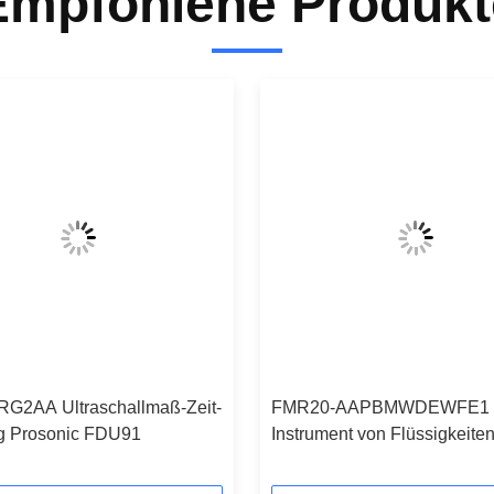
Empfohlene Produkt
G2AA Ultraschallmaß-Zeit-
FMR20-AAPBMWDEWFE1
g Prosonic FDU91
Instrument von Flüssigkeite
von Körpern