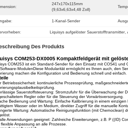
247x170x115mm 
imension:
Tempe
(9,63x6,63x4,48 Zoll)
ingabe:
1-Kanal-Sender
Ausg
ervorheben:
Liquisys aufgelöster Sauerstofftransmitter
, 
eschreibung Des Produkts
uisys COM253-DX0005 Kompaktfeldgerät mit gelöste
isys COM253 ist ein Standard-Sender für den Einsatz mit COS41 und
Software-ModulenDiese Modularität ermöglicht es Ihnen auch, den Send
brierung machen die Konfiguration und Bedienung schnell und einfach.
teile
 Betriebssicherheit: kontinuierliche Prozessprüfung, maßgeschneiderte
brierungsplausibelkeitsprüfung.
rlässige Sauerstoffsteuerung: Stromzufuhr für die Überwachung der Du
eschaltetem Regler oder für die Steuerung der Vorwärtsversorgung.
ache Bedienung und Wartung: Einfache Kalibrierung in einem einzigen Pu
ttigtem Wasser oder im Medium, direkter Zugriff für die manuelle Kont
ingerte Wartung: Automatische Reinigungsfunktion (mit Chemoclean) d
elöst.
alle Anwendungen geeignet: Zahlreiche Erweiterungen, z.B. P ((ID) Con
 flexible Anpassung an alle Prozesse.