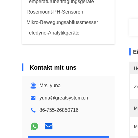
Temperaturübertragungsgeräte
Rosemount-PH-Sensoren
Mikro-Bewegungsabflussmesser
Teledyne-Analytikgeräte
E
Kontakt mit uns
He
Mrs. yuna
Ze
yuna@greatsystem.cn
M
86-755-26850716
M