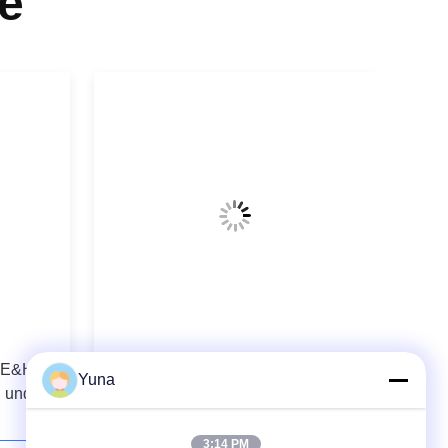
e
 E&H
Analoger Leitfähigkeits-Sensor
Yuna
n und
Indumax CLS54 CLS54 ASMS022
PT1000
3:14 PM