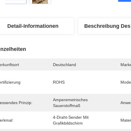
Detail-Informationen
Beschreibung Des
inzelheiten
rkunftsort
Deutschland
Mark
rtifizierung
ROHS
Mode
Amperemetrisches 
essendes Prinzip:
Anwe
Sauerstoffmaß
4-Draht-Sender Mit 
erkmal:
Mater
Grafikbildschirm