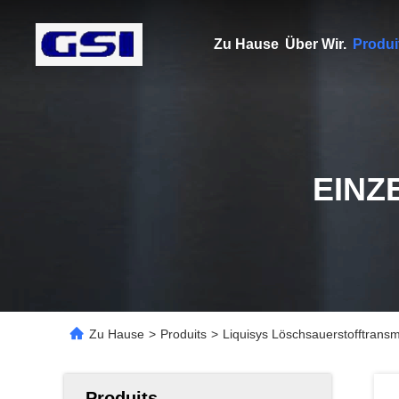
Zu Hause
Über Wir.
Produi
EINZ
Zu Hause
>
Produits
>
Liquisys Löschsauerstofftran
Produits