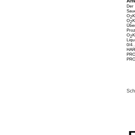
An
Der
Sau
O
K
2
O
K
2
Übe
Pro
O
K
2
Liqu
0/4.
HA
PRO
PRO
Sch