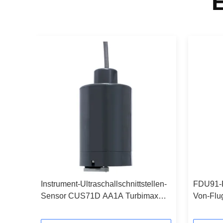
Instrument-Ultraschallschnittstellen-
FDU91-R
Sensor CUS71D AA1A Turbimax
Von-Flu
CUS71D E&H