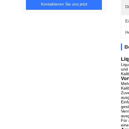
Kontaktieren Sie uns jetzt
D
E
H
B
Liq
Liqu
und 
Kali
Vor
Mehr
Kali
Zuve
ausg
Einf
gesä
Verr
ausg
Für 
eine