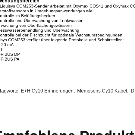
wendungsbereich
 Liquisys COM253-Sender arbeitet mit Oxymax COS41 und Oxymax C
erstoffsensoren in Umgebungsanwendungen wie:
ontrolle im Belüftungsbecken
ontrolle und Überwachung von Trinkwasser
rwachung von Oberflächengewässern
zesswasserbehandlung und Überwachung
ontrolle bei der Fischzucht für optimale Wachstumsbedingungen
isys COM253 verfügt über folgende Protokolle und Schnittstellen:
..20 mA
RT
FIBUS DP
FIBUS PA
lagworte:
E+H Cy10 Erinnerungen
,
Memosens Cy10 Kabel
,
D