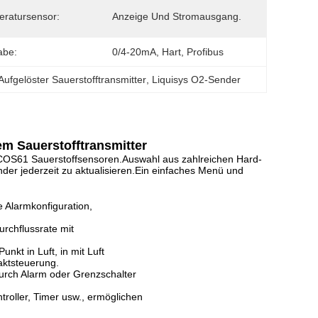
ratursensor:
Anzeige Und Stromausgang.
abe:
0/4-20mA, Hart, Profibus
Aufgelöster Sauerstofftransmitter
, 
Liquisys O2-Sender
m Sauerstofftransmitter
 COS61 Sauerstoffsensoren.Auswahl aus zahlreichen Hard-
er jederzeit zu aktualisieren.Ein einfaches Menü und
 Alarmkonfiguration,
rchflussrate mit
nkt in Luft, in mit Luft
aktsteuerung.
urch Alarm oder Grenzschalter
troller, Timer usw., ermöglichen