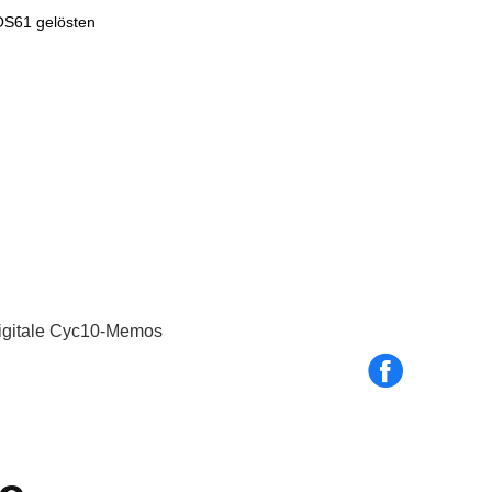
OS61 gelösten
igitale Cyc10-Memos