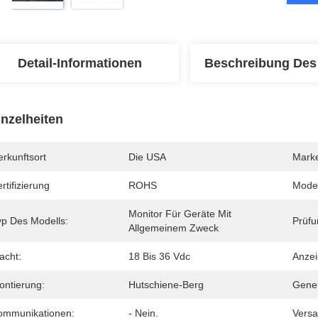
Detail-Informationen
Beschreibung Des
inzelheiten
rkunftsort
Die USA
Mark
rtifizierung
ROHS
Mode
Monitor Für Geräte Mit 
yp Des Modells:
Prüf
Allgemeinem Zweck
acht:
18 Bis 36 Vdc
Anzei
ontierung:
Hutschiene-Berg
Gene
ommunikationen:
- Nein.
Versa