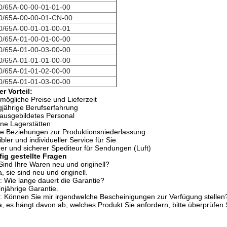
0/65A-00-00-01-01-00
0/65A-00-00-01-CN-00
0/65A-00-01-01-00-01
0/65A-01-00-01-00-00
0/65A-01-00-03-00-00
0/65A-01-01-01-00-00
0/65A-01-01-02-00-00
0/65A-01-01-03-00-00
r Vorteil:
mögliche Preise und Lieferzeit
jährige Berufserfahrung
ausgebildetes Personal
ne Lagerstätten
e Beziehungen zur Produktionsniederlassung
ibler und individueller Service für Sie
iger und sicherer Spediteur für Sendungen (Luft)
ig gestellte Fragen
Sind Ihre Waren neu und originell?
a, sie sind neu und originell.
: Wie lange dauert die Garantie?
injährige Garantie.
: Können Sie mir irgendwelche Bescheinigungen zur Verfügung stellen
a, es hängt davon ab, welches Produkt Sie anfordern, bitte überprüfen S