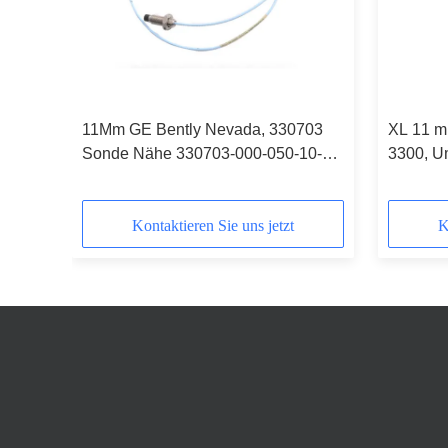
0730-
11Mm GE Bently Nevada, 330703
XL 11 m
Sonde Nähe 330703-000-050-10-
3300, U
02-00
Nevada 
Kontaktieren Sie uns jetzt
K