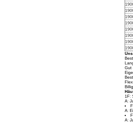
190
190
190
190
190
190
190
190
Unse
Best
Lang
Gut 
Eige
Best
Flex
Bill
Häuf
1F: 
A: J
F
A: E
F
A: J