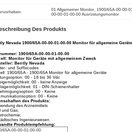
01 Allgemeiner Monitor
, 
1900/65A-00-00-0
ervorheben:
00-00-01-00-00 Ausrüstungsmonitor
eschreibung Des Produkts
tly Nevada 1900/65A-00-00-01-00-00 Monitor für allgemeine Gerät
lnummer: 1900/65A-00-00-01-00-00
ell: Monitor für Geräte mit allgemeinem Zweck
steller: Bently Nevada
er- und Suffixcodes
ll: 1900/65A - 1900/65A Monitor für allgemeine Geräte
tungsoption: 00 - 18 bis 36 Vdc
igemöglichkeit: 00 - keine Anzeige
agemöglichkeit: 01 - DIN-Schienenhalter
ehmigungsoption: 00 - Keine
munikationsoption: 00 - Keine
enschaften des Produkts:
endung des Arzneimittels
l und Gas;
etrochemie;
tädtisches Ingenieurwesen.
wandte Produktempfehlung:
0/65A-00-00-01-00-00