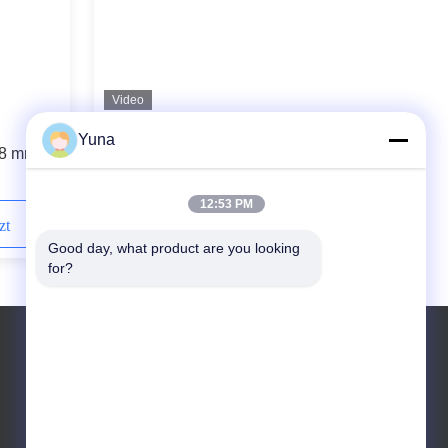
Video
3300XL Bently Nevada
Yuna
 8 mm
Näherungssensor 330180-91-00
12:53 PM
zt
Kontaktieren Sie uns jetzt
Good day, what product are you looking 
for?