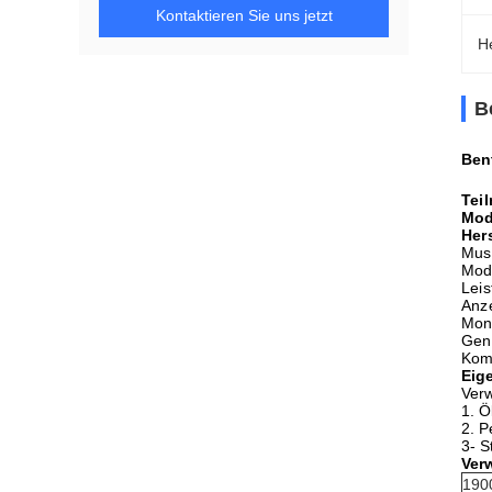
Kontaktieren Sie uns jetzt
H
B
Ben
Tei
Mod
Her
Must
Mode
Leis
Anze
Mont
Gen
Kom
Eig
Verw
1. Ö
2. P
3- S
Ver
190