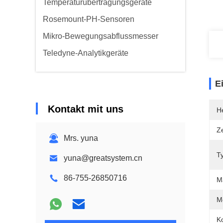
Temperaturübertragungsgeräte
Rosemount-PH-Sensoren
Mikro-Bewegungsabflussmesser
Teledyne-Analytikgeräte
E
Kontakt mit uns
He
Ze
Mrs. yuna
T
yuna@greatsystem.cn
86-755-26850716
M
M
K