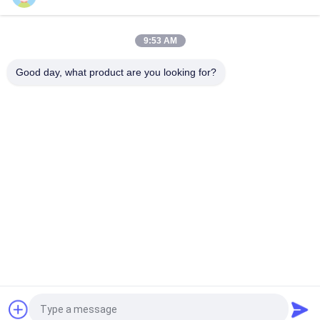
50 mm 3300XL Bently Nevada Näherungssonde 330709-000-
050-10-02-00
9:53 AM
8.0 Meter 3300 XL 11Mm GE Bently Nevada Vibrationssonde
330730-080-00-00
Good day, what product are you looking for?
Beliebte Kategorien
Alle
GE Bently Nevada
E&H-Instrument
Emerson 
VEGA-Levelmesser
Rosemount 
Drucktransmitter
Yokogawa EJA-
Siemens-
Drucktransmitter
Drucktransmitter
Allen Bradley 
ABB-
Compactlogix
Ventilpositionierer
Fordern Sie ein Angebot