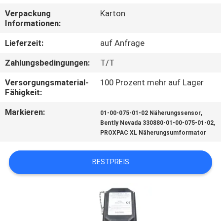
Verpackung
Karton
KONTAKT
Informationen:
MIT
Lieferzeit:
auf Anfrage
UNS
Zahlungsbedingungen:
T/T
Versorgungsmaterial-
100 Prozent mehr auf Lager
NEUIGKEITEN
Fähigkeit:
Markieren:
,
01-00-075-01-02 Näherungssensor
BITTE UM
,
Bently Nevada 330880-01-00-075-01-02
EIN
PROXPAC XL Näherungsumformator
ANGEBOT
BESTPREIS
SITEMAP
DATENSCHUTZRICHTLINIE