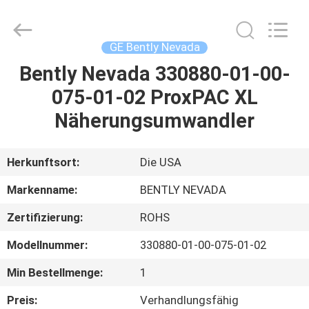
GREAT
SYSTEM
INDUSTRY
CO.
LTD.
GE Bently Nevada
All
Rights
Reserved.
Bently Nevada 330880-01-00-
ZU
075-01-02 ProxPAC XL
HAUSE
Näherungsumwandler
PRODUKTE
Herkunftsort:
Die USA
ÜBER
Markenname:
BENTLY NEVADA
UNS
Zertifizierung:
ROHS
Modellnummer:
330880-01-00-075-01-02
WERKSBESICHTIGUNG
Min Bestellmenge:
1
QUALITÄTSKONTROLLE
Preis:
Verhandlungsfähig