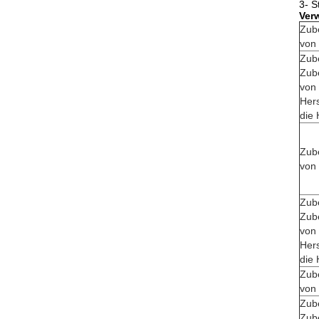
3- S
Ver
Zube
von 
Zub
Zube
von 
Hers
die 
Zube
von 
Zub
Zube
von 
Hers
die 
Zube
von 
Zub
Zube