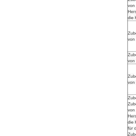
von 
Hers
die 
Zube
von 
Zube
von 
Zube
von 
Zub
Zube
von 
Hers
die 
für 
Zub