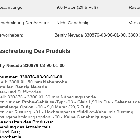
esamtlänge:
9.0 Meter (29,5 Fuß)
Rüstu
enehmigung Der Agentur:
Nicht Genehmigt
Versa
ervorheben:
Bently Nevada 330876-03-90-01-00
, 
3300 
eschreibung Des Produkts
tly Nevada 330876-03-90-01-00
lnummer: 330876-03-90-01-00
ell: 3300 XL 50 mm Näheprobe
steller: Bently Nevada
er- und Suffixcodes
ell: 330876 - 3300 XL 50 mm Näherungssonde
on für den Probe-Gehäuse-Typ: -03 - Gleit 1,99 in Dia - Seitenausg
mtlänge Option: -90 - 9,0 Meter (29,5 Fuß)
on der Rüstung: -01 - HochtemperaturfluidLoc-Kabel mit Rüstung
nturgenehmigungsoption: -00 - Keine Genehmigungen
enschaften des Produkts:
endung des Arzneimittels
l und Gas;
etrochemie;