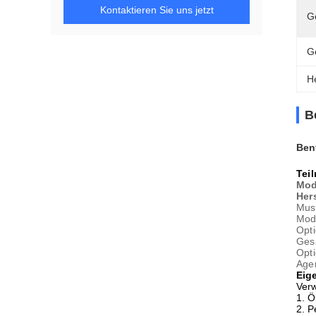
Kontaktieren Sie uns jetzt
G
G
H
B
Ben
Tei
Mod
Her
Must
Mod
Opti
Gesa
Opti
Age
Eig
Verw
1. Ö
2. P