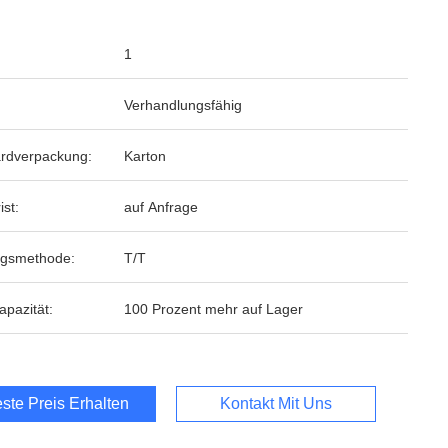
1
Verhandlungsfähig
rdverpackung:
Karton
ist:
auf Anfrage
ngsmethode:
T/T
apazität:
100 Prozent mehr auf Lager
ste Preis Erhalten
Kontakt Mit Uns