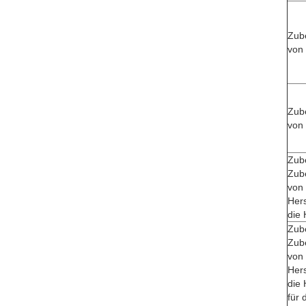
Zube
von 
Zube
von 
Zub
Zube
von 
Hers
die 
Zub
Zube
von 
Hers
die 
für 