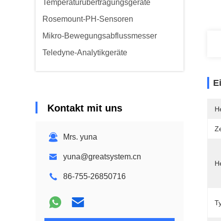
Temperaturübertragungsgeräte
Rosemount-PH-Sensoren
Mikro-Bewegungsabflussmesser
Teledyne-Analytikgeräte
E
Kontakt mit uns
He
Ze
Mrs. yuna
yuna@greatsystem.cn
He
86-755-26850716
T