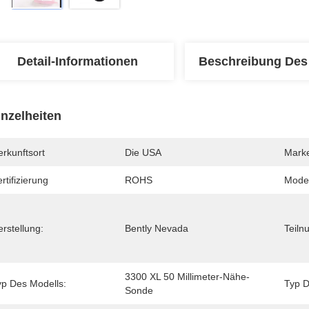
Detail-Informationen
Beschreibung Des
inzelheiten
rkunftsort
Die USA
Mark
rtifizierung
ROHS
Mode
rstellung:
Bently Nevada
Teiln
3300 XL 50 Millimeter-Nähe-
yp Des Modells:
Typ D
Sonde