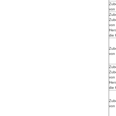
Zube
von 
Zub
Zube
von 
Hers
die 
Zube
von 
Zub
Zube
von 
Hers
die 
Zube
von 