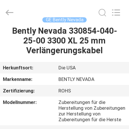
GREAT
SYSTEM
INDUSTRY
CO.
LTD.
GE Bently Nevada
All
Rights
Reserved.
Bently Nevada 330854-040-
ZU
25-00 3300 XL 25 mm
HAUSE
Verlängerungskabel
PRODUKTE
Herkunftsort:
Die USA
ÜBER
Markenname:
BENTLY NEVADA
UNS
Zertifizierung:
ROHS
Modellnummer:
Zubereitungen für die
WERKSBESICHTIGUNG
Herstellung von Zubereitungen
zur Herstellung von
Zubereitungen für die Herste
QUALITÄTSKONTROLLE