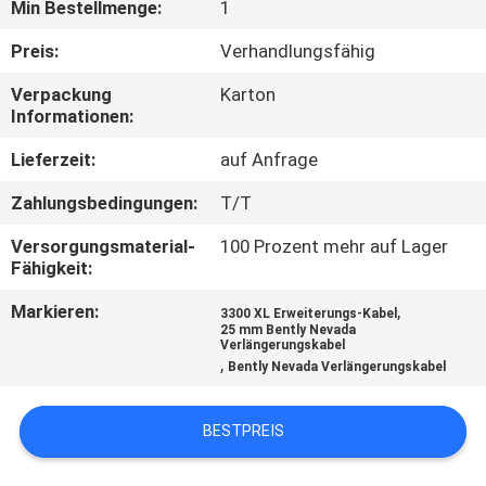
Min Bestellmenge:
1
KONTAKT
Preis:
Verhandlungsfähig
MIT
Verpackung
Karton
UNS
Informationen:
Lieferzeit:
auf Anfrage
NEUIGKEITEN
Zahlungsbedingungen:
T/T
Versorgungsmaterial-
100 Prozent mehr auf Lager
BITTE UM
Fähigkeit:
EIN
Markieren:
,
3300 XL Erweiterungs-Kabel
ANGEBOT
25 mm Bently Nevada
Verlängerungskabel
,
Bently Nevada Verlängerungskabel
SITEMAP
BESTPREIS
DATENSCHUTZRICHTLINIE