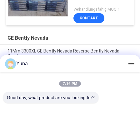
Verhandlungsfähig MOQ:1
KONTAKT
GE Bently Nevada
11Mm 3300XL GE Bently Nevada Reverse Bently Nevada
Sonde
Yuna
50 mm 3300XL Bently Nevada Näherungssonde 330709-000-
050-10-02-00
7:16 PM
8.0 Meter 3300 XL 11Mm GE Bently Nevada Vibrationssonde
330730-080-00-00
Good day, what product are you looking for?
Beliebte Kategorien
Alle
GE Bently Nevada
E&H-Instrument