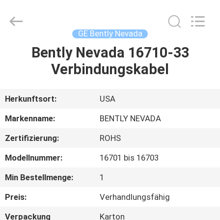
GREAT
SYSTEM
INDUSTRY
CO.
LTD.
GE Bently Nevada
All
Rights
Reserved.
Bently Nevada 16710-33
ZU
Verbindungskabel
HAUSE
PRODUKTE
Herkunftsort:
USA
Markenname:
BENTLY NEVADA
ÜBER
Zertifizierung:
ROHS
UNS
Modellnummer:
16701 bis 16703
WERKSBESICHTIGUNG
Min Bestellmenge:
1
Preis:
Verhandlungsfähig
QUALITÄTSKONTROLLE
Verpackung
Karton