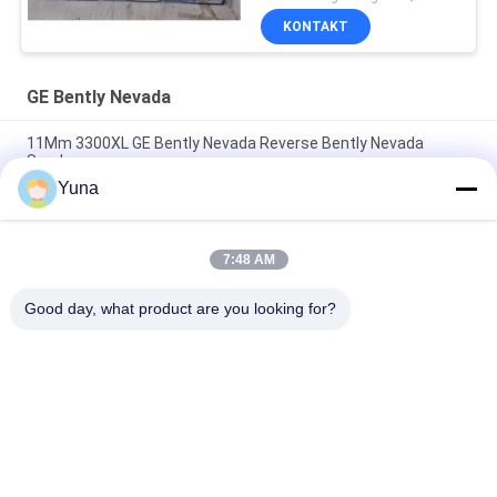
KONTAKT
GE Bently Nevada
11Mm 3300XL GE Bently Nevada Reverse Bently Nevada
Sonde
Yuna
50 mm 3300XL Bently Nevada Näherungssonde 330709-000-
050-10-02-00
7:48 AM
8.0 Meter 3300 XL 11Mm GE Bently Nevada Vibrationssonde
330730-080-00-00
Good day, what product are you looking for?
Beliebte Kategorien
Alle
GE Bently Nevada
E&H-Instrument
Emerson 
VEGA-Levelmesser