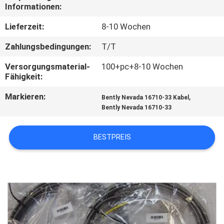
Informationen:
KONTAKT
Lieferzeit:
8-10 Wochen
MIT
Zahlungsbedingungen:
T/T
UNS
Versorgungsmaterial-
100+pc+8-10 Wochen
Fähigkeit:
NEUIGKEITEN
Markieren:
,
Bently Nevada 16710-33 Kabel
Bently Nevada 16710-33
BITTE UM
EIN
BESTPREIS
ANGEBOT
SITEMAP
DATENSCHUTZRICHTLINIE