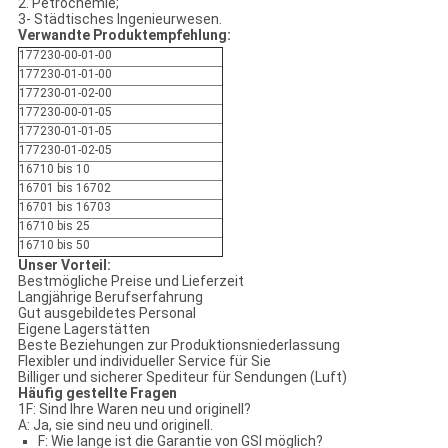
2. Petrochemie;
3- Städtisches Ingenieurwesen.
Verwandte Produktempfehlung:
177230-00-01-00
177230-01-01-00
177230-01-02-00
177230-00-01-05
177230-01-01-05
177230-01-02-05
16710 bis 10
16701 bis 16702
16701 bis 16703
16710 bis 25
16710 bis 50
Unser Vorteil:
Bestmögliche Preise und Lieferzeit
Langjährige Berufserfahrung
Gut ausgebildetes Personal
Eigene Lagerstätten
Beste Beziehungen zur Produktionsniederlassung
Flexibler und individueller Service für Sie
Billiger und sicherer Spediteur für Sendungen (Luft)
Häufig gestellte Fragen
1F: Sind Ihre Waren neu und originell?
A: Ja, sie sind neu und originell.
F: Wie lange ist die Garantie von GSI möglich?