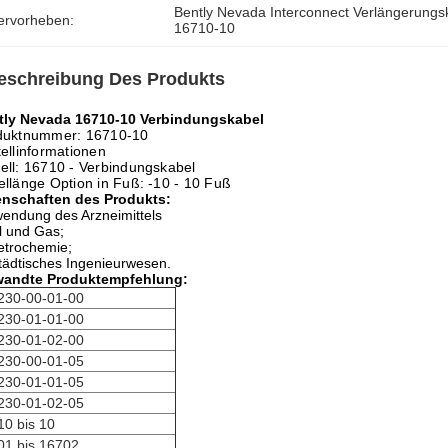
Bently Nevada Interconnect Verlängerungs
ervorheben:
16710-10
eschreibung Des Produkts
tly Nevada 16710-10 Verbindungskabel
duktnummer: 16710-10
ellinformationen
ll: 16710 - Verbindungskabel
llänge Option in Fuß: -10 - 10 Fuß
enschaften des Produkts:
endung des Arzneimittels
l und Gas;
etrochemie;
tädtisches Ingenieurwesen.
wandte Produktempfehlung:
230-00-01-00
230-01-01-00
230-01-02-00
230-00-01-05
230-01-01-05
230-01-02-05
10 bis 10
01 bis 16702