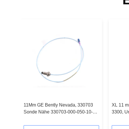
0730-
11Mm GE Bently Nevada, 330703
XL 11 m
Sonde Nähe 330703-000-050-10-
3300, U
02-00
Nevada 