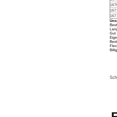
167
167
167
Unse
Best
Lang
Gut 
Eige
Best
Flex
Bill
Sch