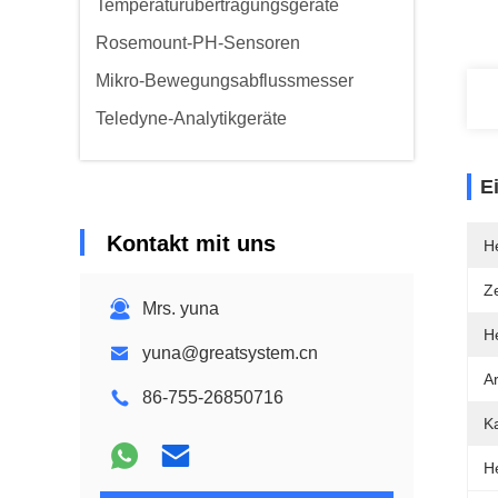
Temperaturübertragungsgeräte
Rosemount-PH-Sensoren
Mikro-Bewegungsabflussmesser
Teledyne-Analytikgeräte
E
Kontakt mit uns
He
Ze
Mrs. yuna
He
yuna@greatsystem.cn
A
86-755-26850716
K
He