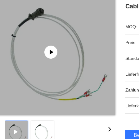
Cabl
MOQ:
Preis:
Standa
Lieferfr
Zahlu
Lieferk
Be