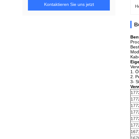
Kontaktieren Sie uns jetzt
H
B
Ben
Pro
Best
Mode
Kabe
Eig
Verw
1. Ö
2. P
3- S
Ver
177
177
177
177
177
177
167
167