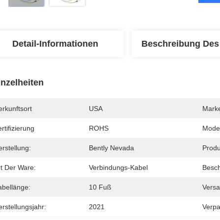
Detail-Informationen
Beschreibung Des
inzelheiten
rkunftsort
USA
Mark
rtifizierung
ROHS
Mode
rstellung:
Bently Nevada
Prod
rt Der Ware:
Verbindungs-Kabel
Besch
abellänge:
10 Fuß
Versa
rstellungsjahr:
2021
Verpa