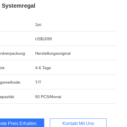
 Systemregal
1pc
US$1099
rdverpackung:
Herstellungsoriginal
ist:
4-6 Tage
ngsmethode:
T/T
apazität:
50 PCS/Monat
ste Preis Erhalten
Kontakt Mit Uns