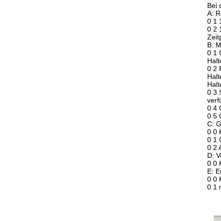
Bei 
A: 
0 1 
0 2 
Zeit
B: M
0 1 
Halt
0 2 
Halt
Halt
0 3 
verf
0 4 
0 5 
C: 
0 0 
0 1 
0 2
D: V
0 0 
E: E
0 0 
0 1 