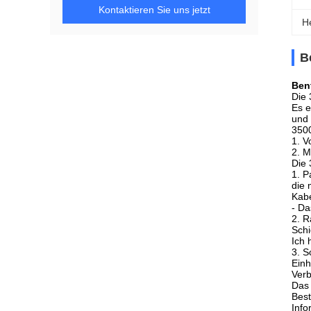
Kontaktieren Sie uns jetzt
H
B
Ben
Die 
Es e
und 
3500
1. V
2. M
Die 
1. P
die 
Kabe
- Da
2. R
Schi
Ich 
3. S
Einh
Verb
Das 
Best
Info