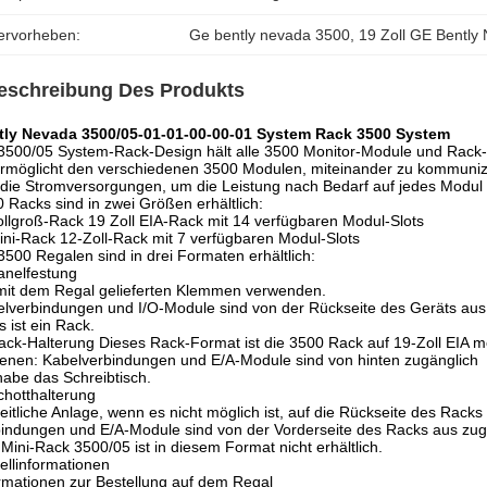
ervorheben:
Ge bently nevada 3500
, 
19 Zoll GE Bently
eschreibung Des Produkts
tly Nevada 3500/05-01-01-00-00-01 System Rack 3500 System
3500/05 System-Rack-Design hält alle 3500 Monitor-Module und Rack
rmöglicht den verschiedenen 3500 Modulen, miteinander zu kommuniz
die Stromversorgungen, um die Leistung nach Bedarf auf jedes Modul z
 Racks sind in zwei Größen erhältlich:
ollgroß-Rack 19 Zoll EIA-Rack mit 14 verfügbaren Modul-Slots
ini-Rack 12-Zoll-Rack mit 7 verfügbaren Modul-Slots
3500 Regalen sind in drei Formaten erhältlich:
anelfestung
mit dem Regal gelieferten Klemmen verwenden.
lverbindungen und I/O-Module sind von der Rückseite des Geräts aus
s ist ein Rack.
ack-Halterung Dieses Rack-Format ist die 3500 Rack auf 19-Zoll EIA mo
enen: Kabelverbindungen und E/A-Module sind von hinten zugänglich
habe das Schreibtisch.
chotthalterung
eitliche Anlage, wenn es nicht möglich ist, auf die Rückseite des Racks
indungen und E/A-Module sind von der Vorderseite des Racks aus zug
Mini-Rack 3500/05 ist in diesem Format nicht erhältlich.
ellinformationen
rmationen zur Bestellung auf dem Regal