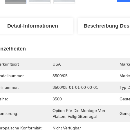
Detail-Informationen
Beschreibung Des
inzelheiten
rkunftsort
USA
Mark
odellnummer
3500/05
Mark
eilnummer:
3500/05-01-01-00-00-01
Typ D
eihe:
3500
Geste
Option Für Die Montage Von 
ontierung:
Genc
Platten, Vollgrößenregal
uropäische Konformität:
Nicht Verfügbar