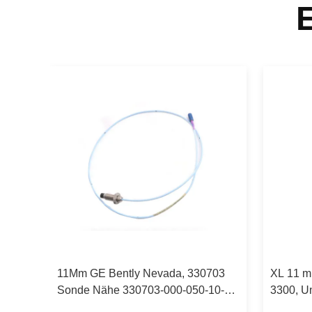
0730-
11Mm GE Bently Nevada, 330703
XL 11 m
Sonde Nähe 330703-000-050-10-
3300, U
02-00
Nevada 