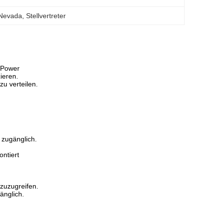
 Nevada
, 
Stellvertreter
-Power
ieren.
u verteilen.
 zugänglich.
ntiert
 zuzugreifen.
änglich.