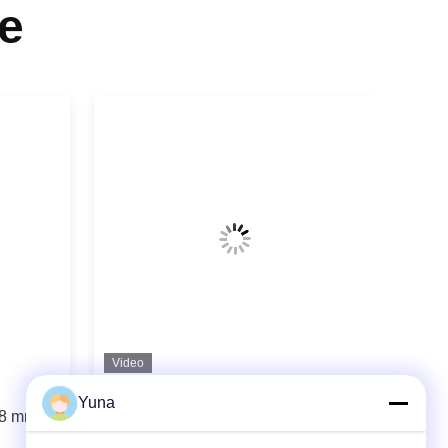
e
Video
3300XL Bently Nevada
Yuna
 8 mm
Näherungssensor 330180-91-00