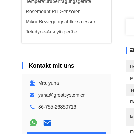
Temperaturübertragungsgeräte
Rosemount-PH-Sensoren
Mikro-Bewegungsabflussmesser
Teledyne-Analytikgeräte
E
Kontakt mit uns
He
M
Mrs. yuna
T
yuna@greatsystem.cn
R
86-755-26850716
M
E