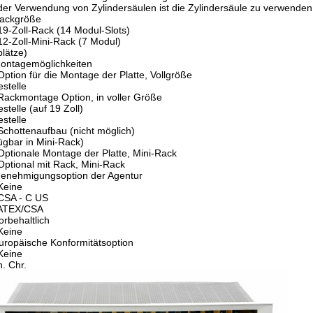
der Verwendung von Zylindersäulen ist die Zylindersäule zu verwenden
Rackgröße
19-Zoll-Rack (14 Modul-Slots)
12-Zoll-Mini-Rack (7 Modul)
plätze)
ontagemöglichkeiten
Option für die Montage der Platte, Vollgröße
estelle
Rackmontage Option, in voller Größe
estelle (auf 19 Zoll)
estelle
Schottenaufbau (nicht möglich)
ügbar in Mini-Rack)
Optionale Montage der Platte, Mini-Rack
Optional mit Rack, Mini-Rack
Genehmigungsoption der Agentur
Keine
CSA - C US
 ATEX/CSA
orbehaltlich
Keine
uropäische Konformitätsoption
Keine
n. Chr.