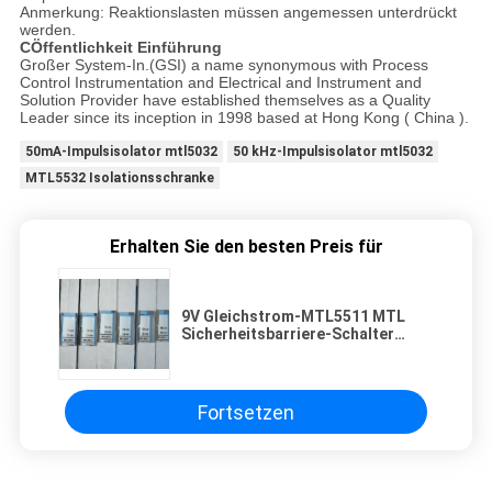
Anmerkung: Reaktionslasten müssen angemessen unterdrückt
werden.
C
Öffentlichkeit Einführung
Großer System-In.(GSI) a name synonymous with Process
Control Instrumentation and Electrical and Instrument and
Solution Provider have established themselves as a Quality
Leader since its inception in 1998 based at Hong Kong ( China ).
50mA-Impulsisolator mtl5032
50 kHz-Impulsisolator mtl5032
MTL5532 Isolationsschranke
Erhalten Sie den besten Preis für
9V Gleichstrom-MTL5511 MTL
Sicherheitsbarriere-Schalter
Näherungsdetektor-Schnittstelle
Fortsetzen