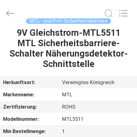
GREAT
SYSTEM
INDUSTRY
CO.
LTD.
MTL- und P+F-Sicherheitsbarriere
All
Rights
Reserved.
9V Gleichstrom-MTL5511
ZU
MTL Sicherheitsbarriere-
HAUSE
Schalter Näherungsdetektor-
PRODUKTE
Schnittstelle
ÜBER
Herkunftsort:
Vereinigtes Königreich
UNS
Markenname:
MTL
Zertifizierung:
ROHS
WERKSBESICHTIGUNG
Modellnummer:
MTL5511
QUALITÄTSKONTROLLE
Min Bestellmenge:
1