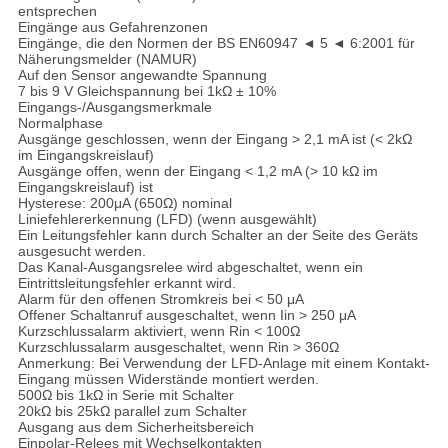
entsprechen
Eingänge aus Gefahrenzonen
Eingänge, die den Normen der BS EN60947 ◄ 5 ◄ 6:2001 für
Näherungsmelder (NAMUR)
Auf den Sensor angewandte Spannung
7 bis 9 V Gleichspannung bei 1kΩ ± 10%
Eingangs-/Ausgangsmerkmale
Normalphase
Ausgänge geschlossen, wenn der Eingang > 2,1 mA ist (< 2kΩ
im Eingangskreislauf)
Ausgänge offen, wenn der Eingang < 1,2 mA (> 10 kΩ im
Eingangskreislauf) ist
Hysterese: 200μA (650Ω) nominal
Liniefehlererkennung (LFD) (wenn ausgewählt)
Ein Leitungsfehler kann durch Schalter an der Seite des Geräts
ausgesucht werden.
Das Kanal-Ausgangsrelee wird abgeschaltet, wenn ein
Eintrittsleitungsfehler erkannt wird.
Alarm für den offenen Stromkreis bei < 50 μA
Offener Schaltanruf ausgeschaltet, wenn Iin > 250 μA
Kurzschlussalarm aktiviert, wenn Rin < 100Ω
Kurzschlussalarm ausgeschaltet, wenn Rin > 360Ω
Anmerkung: Bei Verwendung der LFD-Anlage mit einem Kontakt-
Eingang müssen Widerstände montiert werden.
500Ω bis 1kΩ in Serie mit Schalter
20kΩ bis 25kΩ parallel zum Schalter
Ausgang aus dem Sicherheitsbereich
Einpolar-Relees mit Wechselkontakten