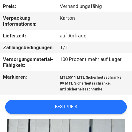
Preis:
Verhandlungsfähig
KONTAKT
Verpackung
Karton
MIT
Informationen:
UNS
Lieferzeit:
auf Anfrage
Zahlungsbedingungen:
T/T
NEUIGKEITEN
Versorgungsmaterial-
100 Prozent mehr auf Lager
Fähigkeit:
BITTE UM
Markieren:
,
MTL5511 MTL Sicherheitsschranke
EIN
,
9V MTL Sicherheitsschranke
ANGEBOT
mtl Sicherheitsschranke
BESTPREIS
SITEMAP
DATENSCHUTZRICHTLINIE