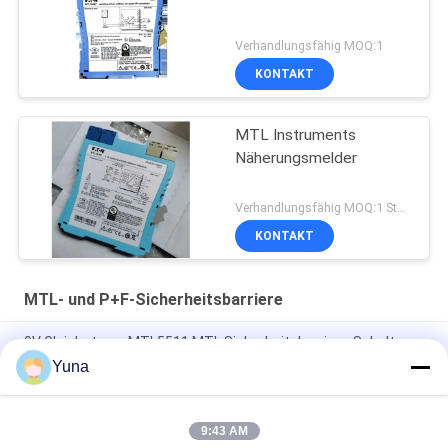
Verhandlungsfähig MOQ:1
KONTAKT
MTL Instruments
Näherungsmelder
Verhandlungsfähig MOQ:1 Stück
KONTAKT
MTL- und P+F-Sicherheitsbarriere
9V Gleichstrom-MTL5511 MTL Sicherheitsbarriere-Schalter
Näherungsdetektor-Schnittstelle
Yuna
MTL5032 Pulsisolator vom Schalter-Nahdetector
9:43 AM
300 Ohm MTL7787 MTL Sicherheitsbarriere, MTL 2-Kanal