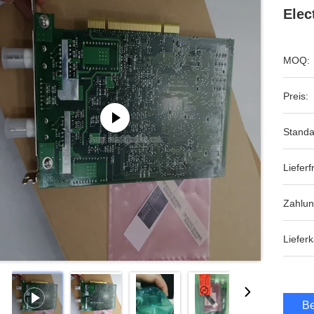
Elec
MOQ:
Preis:
Standa
Lieferfr
Zahlu
Lieferk
Be