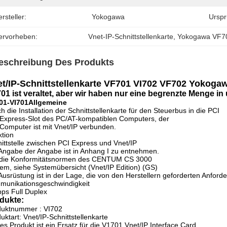
rsteller:
Yokogawa
Urspr
ervorheben:
Vnet-IP-Schnittstellenkarte
, 
Yokogawa VF7
eschreibung Des Produkts
t/IP-Schnittstellenkarte VF701 VI702 VF702 Yokogaw
01 ist veraltet, aber wir haben nur eine begrenzte Menge in
01-VI701
Allgemeine
h die Installation der Schnittstellenkarte für den Steuerbus in die PCI
Express-Slot des PC/AT-kompatiblen Computers, der
Computer ist mit Vnet/IP verbunden.
tion
ittstelle zwischen PCI Express und Vnet/IP
Angabe der Angabe ist in Anhang I zu entnehmen.
 die Konformitätsnormen des CENTUM CS 3000
em, siehe Systemübersicht (Vnet/IP Edition) (GS)
Ausrüstung ist in der Lage, die von den Herstellern geforderten Anforde
munikationsgeschwindigkeit
ps Full Duplex
dukte:
duktnummer : VI702
uktart: Vnet/IP-Schnittstellenkarte
es Produkt ist ein Ersatz für die V1701 Vnet/IP Interface Card