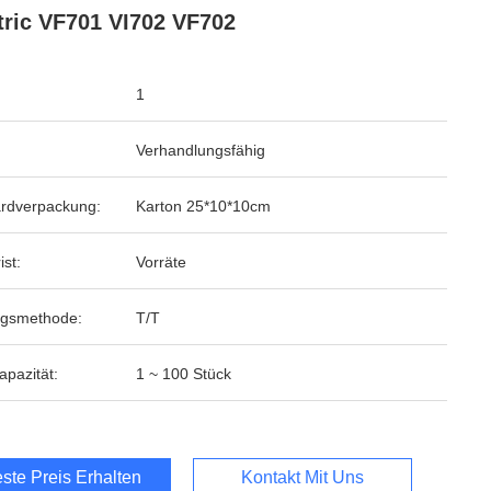
tric VF701 VI702 VF702
1
Verhandlungsfähig
rdverpackung:
Karton 25*10*10cm
ist:
Vorräte
ngsmethode:
T/T
apazität:
1 ~ 100 Stück
ste Preis Erhalten
Kontakt Mit Uns