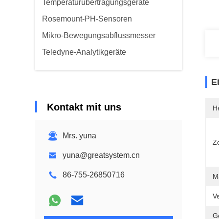
Temperaturübertragungsgeräte
Rosemount-PH-Sensoren
Mikro-Bewegungsabflussmesser
Teledyne-Analytikgeräte
E
Kontakt mit uns
He
Mrs. yuna
Ze
yuna@greatsystem.cn
86-755-26850716
Ma
V
G