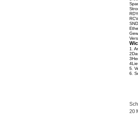
Spa
Stro
RDY-
RCV-
SND-
Ethe
Gewi
Vers
Wic
1. A
2Das
3Her
4Lie
5. V
6. S
Sch
20 