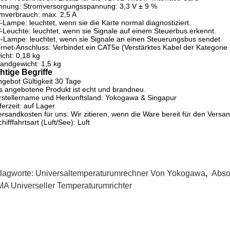
nnung: Stromversorgungsspannung: 3,3 V ± 9 %
mverbrauch: max. 2,5 A
Lampe: leuchtet, wenn sie die Karte normal diagnostiziert.
Leuchte: leuchtet, wenn sie Signale auf einem Steuerbus erkennt.
Lampe: leuchtet, wenn sie Signale an einen Steuerungsbus sendet.
rnet-Anschluss: Verbindet ein CAT5e (Verstärktes Kabel der Kategorie 
cht: 0,18 kg
andgewicht: 1,5 kg
htige Begriffe
ngebot Gültigkeit 30 Tage
 angebotene Produkt ist echt und brandneu.
stellername und Herkunftsland: Yokogawa & Singapur
ferzeit: auf Lager
ersandkosten für uns: Wir zitieren, wenn die Ware bereit für den Versa
chifffahrtsart (Luft/See): Luft
lagworte:
Universaltemperaturumrechner Von Yokogawa
,
Abso
MA Universeller Temperaturumrichter