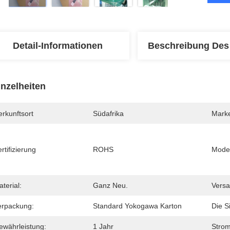
Detail-Informationen
Beschreibung Des
inzelheiten
rkunftsort
Südafrika
Mark
rtifizierung
ROHS
Mode
terial:
Ganz Neu.
Versa
erpackung:
Standard Yokogawa Karton
Die Si
ewährleistung:
1 Jahr
Strom