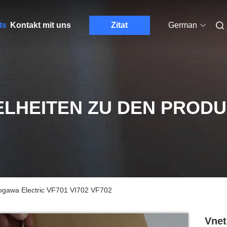
ts
Kontakt mit uns
Zitat
German
ELHEITEN ZU DEN PROD
okogawa Electric VF701 VI702 VF702
Vnet