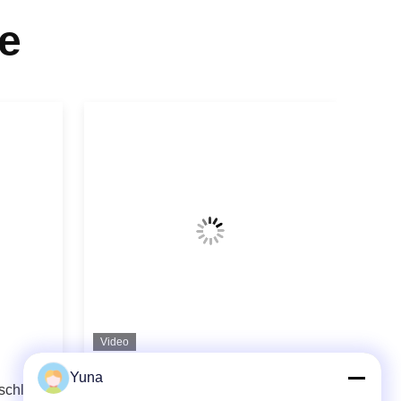
e
Video
EJA120E
Yuna
rschluss
Differenzzugspannungsdrucktransmitter