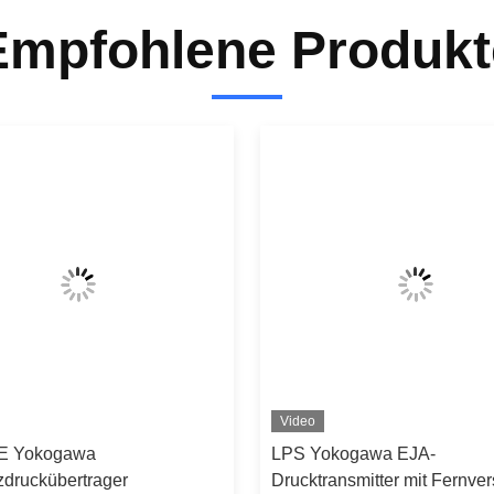
Empfohlene Produkt
Video
E Yokogawa
LPS Yokogawa EJA-
zdruckübertrager
Drucktransmitter mit Fernve