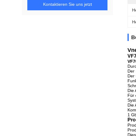
Kontaktieren Sie uns jetzt
He
H
B
Vne
VF7
VF7
Durc
Der 
Der 
Funk
Schn
Die 
Für
Syst
Die 
Kom
1 Gb
Pro
Pro
Prod
Dies