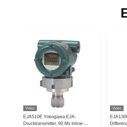
Video
Video
EJA510E Yokogawa EJA-
EJA130
J
Drucktransmitter, 90 Ms Inline-
Differen