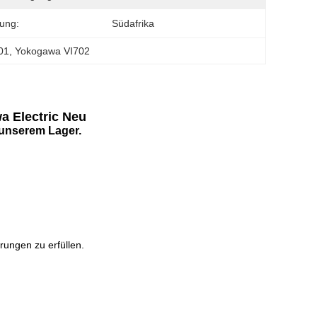
ung:
Südafrika
01
, 
Yokogawa VI702
a Electric Neu
 unserem Lager.
rungen zu erfüllen.