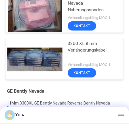
Nevada
Näherungssonden
Verhandlungsfähig MOQ:1
KONTAKT
3300 XL 8 mm
Verlängerungskabel
Verhandlungsfähig MOQ:1
KONTAKT
GE Bently Nevada
11Mm 3300XL GE Bently Nevada Reverse Bently Nevada
Sonde
Yuna
50 mm 3300XL Bently Nevada Näherungssonde 330709-000-
050-10-02-00