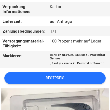
Verpackung
Karton
KONTAKT
Informationen:
MIT
Lieferzeit:
auf Anfrage
UNS
Zahlungsbedingungen:
T/T
Versorgungsmaterial-
100 Prozent mehr auf Lager
NEUIGKEITEN
Fähigkeit:
Markieren:
BENTLY NEVADA 333300 XL Proximitor
BITTE UM
Sensor
,
Bently Nevada XL Proximitor Sensor
EIN
ANGEBOT
BESTPREIS
SITEMAP
DATENSCHUTZRICHTLINIE