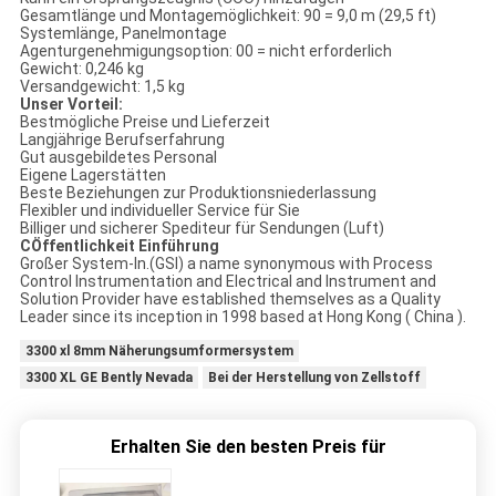
Gesamtlänge und Montagemöglichkeit: 90 = 9,0 m (29,5 ft)
Systemlänge, Panelmontage
Agenturgenehmigungsoption: 00 = nicht erforderlich
Gewicht: 0,246 kg
Versandgewicht: 1,5 kg
Unser Vorteil:
Bestmögliche Preise und Lieferzeit
Langjährige Berufserfahrung
Gut ausgebildetes Personal
Eigene Lagerstätten
Beste Beziehungen zur Produktionsniederlassung
Flexibler und individueller Service für Sie
Billiger und sicherer Spediteur für Sendungen (Luft)
C
Öffentlichkeit Einführung
Großer System-In.(GSI) a name synonymous with Process
Control Instrumentation and Electrical and Instrument and
Solution Provider have established themselves as a Quality
Leader since its inception in 1998 based at Hong Kong ( China ).
3300 xl 8mm Näherungsumformersystem
3300 XL GE Bently Nevada
Bei der Herstellung von Zellstoff
Erhalten Sie den besten Preis für