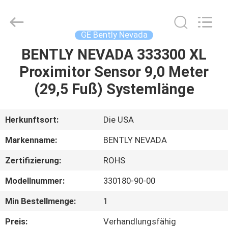
GREAT
SYSTEM
INDUSTRY
CO.
LTD.
GE Bently Nevada
All
Rights
Reserved.
BENTLY NEVADA 333300 XL
ZU
Proximitor Sensor 9,0 Meter
HAUSE
(29,5 Fuß) Systemlänge
PRODUKTE
Herkunftsort:
Die USA
ÜBER
Markenname:
BENTLY NEVADA
UNS
Zertifizierung:
ROHS
Modellnummer:
330180-90-00
WERKSBESICHTIGUNG
Min Bestellmenge:
1
QUALITÄTSKONTROLLE
Preis:
Verhandlungsfähig