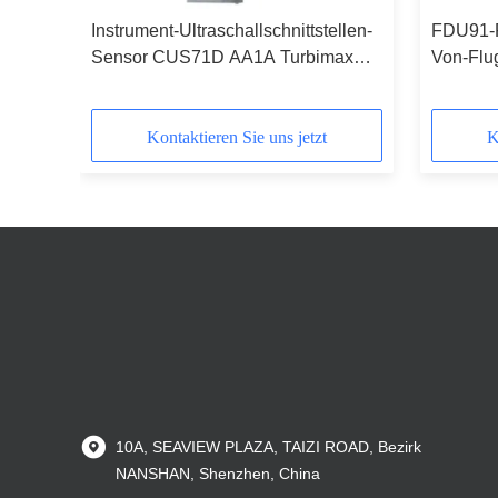
Instrument-Ultraschallschnittstellen-
FDU91-R
Sensor CUS71D AA1A Turbimax
Von-Flu
CUS71D E&H
Kontaktieren Sie uns jetzt
K
10A, SEAVIEW PLAZA, TAIZI ROAD, Bezirk
NANSHAN, Shenzhen, China