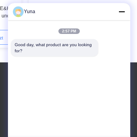
 E&H
Analoger Leitfähigkeits-Sensor
Yuna
n und
Indumax CLS54 CLS54 ASMS022
PT1000
2:57 PM
zt
Kontaktieren Sie uns jetzt
Good day, what product are you looking 
for?
Tel.: +86-13590622754