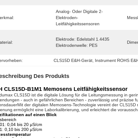
Analog- Oder Digitale 2-
erkmal:
Elektroden-
Messb
Leitfähigkeitssensoren
Elektrode: Edelstahl 1.4435 
terial:
Dimen
Elektrodenwelle: PES
ervorheben:
CLS15D E&H-Gerät
, 
Instrument ROHS E&
eschreibung Des Produkts
H CLS15D-B1M1 Memosens Leitfähigkeitssensor
umax CLS15D ist die digitale Lösung für die Leitungsmessung in gerin
ndungen - auch in gefährlichen Bereichen - zuverlässig und präzise fu
nsdauerMit der digitalen Memosens-Technologie vereint der CLS15D m
enung.ermöglicht eine Laborkalibrierung, und erleichtert die vorauss
ifikationen auf einen Blick
sbereich
01: 0,04 bis 20 μS/cm
1: 0,10 bis 200 μS/cm
zesstemperatur