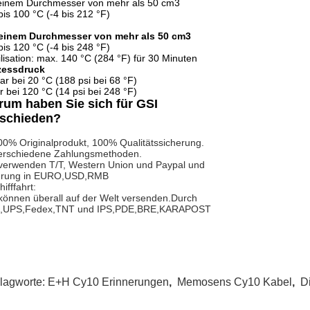
 einem Durchmesser von mehr als 50 cm3
bis 100 °C (-4 bis 212 °F)
 einem Durchmesser von mehr als 50 cm3
bis 120 °C (-4 bis 248 °F)
ilisation: max. 140 °C (284 °F) für 30 Minuten
zessdruck
ar bei 20 °C (188 psi bei 68 °F)
r bei 120 °C (14 psi bei 248 °F)
um haben Sie sich für GSI
tschieden?
00% Originalprodukt, 100% Qualitätssicherung.
verschiedene Zahlungsmethoden.
verwenden T/T, Western Union und Paypal und
rung in EURO,USD,RMB
hifffahrt:
können überall auf der Welt versenden.Durch
,UPS,Fedex,TNT und IPS,PDE,BRE,KARAPOST
lagworte:
E+H Cy10 Erinnerungen
,
Memosens Cy10 Kabel
,
D