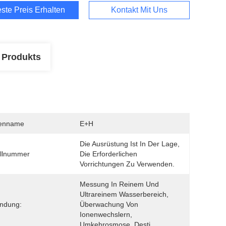
ste Preis Erhalten
Kontakt Mit Uns
 Produkts
enname
E+H
Die Ausrüstung Ist In Der Lage, 
llnummer
Die Erforderlichen 
Vorrichtungen Zu Verwenden.
Messung In Reinem Und 
Ultrareinem Wasserbereich, 
ndung:
Überwachung Von 
Ionenwechslern, 
Umkehrosmose, Desti