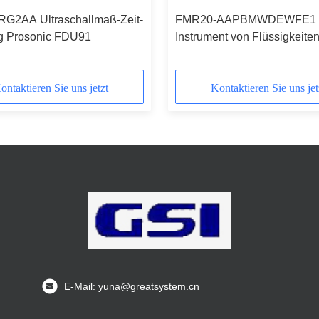
G2AA Ultraschallmaß-Zeit-
FMR20-AAPBMWDEWFE1
g Prosonic FDU91
Instrument von Flüssigkeite
von Körpern
ontaktieren Sie uns jetzt
Kontaktieren Sie uns jet
E-Mail: yuna@greatsystem.cn