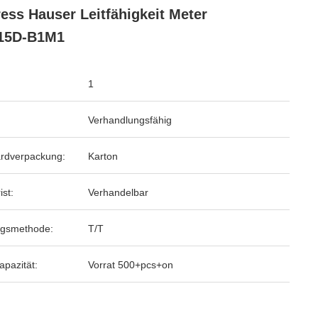
ess Hauser Leitfähigkeit Meter
15D-B1M1
1
Verhandlungsfähig
rdverpackung:
Karton
ist:
Verhandelbar
ngsmethode:
T/T
apazität:
Vorrat 500+pcs+on