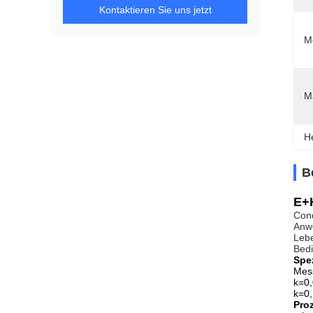
Kontaktieren Sie uns jetzt
M
Ma
H
B
E+
Cond
Anwe
Lebe
Bedi
Spez
Mes
k=0,
k=0,
Pro