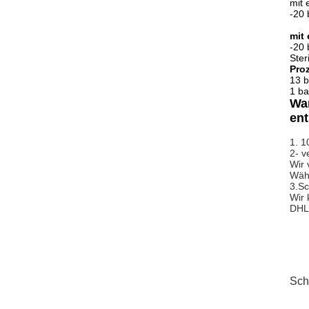
mit
-20 
mit
-20 
Ster
Pro
13 b
1 ba
War
en
1. 1
2- 
Wir 
Wäh
3.Sc
Wir 
DHL
Sch