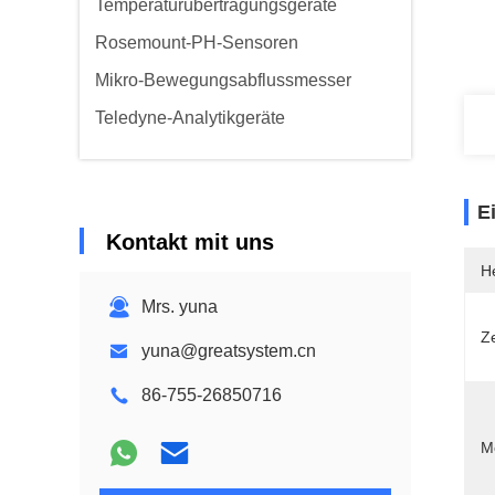
Temperaturübertragungsgeräte
Rosemount-PH-Sensoren
Mikro-Bewegungsabflussmesser
Teledyne-Analytikgeräte
E
Kontakt mit uns
He
Mrs. yuna
Ze
yuna@greatsystem.cn
86-755-26850716
M