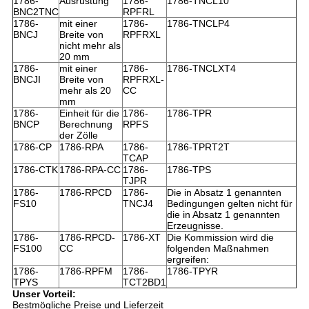
1786-
Ausrüstung
1786-
1786-TNCL10
BNC2TNC
RPFRL
1786-
mit einer
1786-
1786-TNCLP4
BNCJ
Breite von
RPFRXL
nicht mehr als
20 mm
1786-
mit einer
1786-
1786-TNCLXT4
BNCJI
Breite von
RPFRXL-
mehr als 20
CC
mm
1786-
Einheit für die
1786-
1786-TPR
BNCP
Berechnung
RPFS
der Zölle
1786-CP
1786-RPA
1786-
1786-TPRT2T
TCAP
1786-CTK
1786-RPA-CC
1786-
1786-TPS
TJPR
1786-
1786-RPCD
1786-
Die in Absatz 1 genannten
FS10
TNCJ4
Bedingungen gelten nicht für
die in Absatz 1 genannten
Erzeugnisse.
1786-
1786-RPCD-
1786-XT
Die Kommission wird die
FS100
CC
folgenden Maßnahmen
ergreifen:
1786-
1786-RPFM
1786-
1786-TPYR
TPYS
TCT2BD1
Unser Vorteil:
Bestmögliche Preise und Lieferzeit