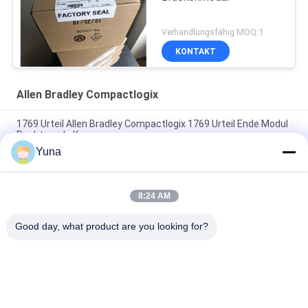
Verhandlungsfähig MOQ:1
KONTAKT
Allen Bradley Compactlogix
1769 Urteil Allen Bradley Compactlogix 1769 Urteil Ende Modul
Rechtsende Kappe
Yuna
Allen Bradley 1756 OA16I ControlLogix, 74-265V Isoliertes
Analog-Ausgangsmodul AC 16-Ch
8:24 AM
1756 CN2R Allen Bradley Compactlogix Controllogix
Brückenmodul mit maximal 99 Knoten
Good day, what product are you looking for?
Beliebte Kategorien
Alle
GE Bently Nevada
E&H-Instrument