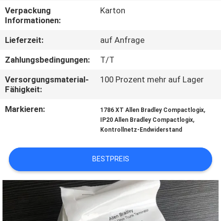
Verpackung
Karton
KONTAKT
Informationen:
MIT
Lieferzeit:
auf Anfrage
UNS
Zahlungsbedingungen:
T/T
Versorgungsmaterial-
100 Prozent mehr auf Lager
NEUIGKEITEN
Fähigkeit:
Markieren:
,
1786 XT Allen Bradley Compactlogix
BITTE UM
,
IP20 Allen Bradley Compactlogix
Kontrollnetz-Endwiderstand
EIN
ANGEBOT
BESTPREIS
SITEMAP
DATENSCHUTZRICHTLINIE