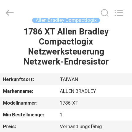
GREAT
SYSTEM
INDUSTRY
CO.
LTD.
Allen Bradley Compactlogix
All
Rights
Reserved.
1786 XT Allen Bradley
ZU
Compactlogix
HAUSE
Netzwerksteuerung
PRODUKTE
Netzwerk-Endresistor
ÜBER
Herkunftsort:
TAIWAN
UNS
Markenname:
ALLEN BRADLEY
Modellnummer:
1786-XT
WERKSBESICHTIGUNG
Min Bestellmenge:
1
QUALITÄTSKONTROLLE
Preis:
Verhandlungsfähig