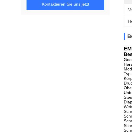
Kontaktieren Sie uns jetzt
V
H
B
EM
Bes
Gesc
Hers
Mode
Typ 
Kör
Druc
Ober
Unte
Steu
Diap
Weic
Sch
Sch
Sch
Sch
Sch