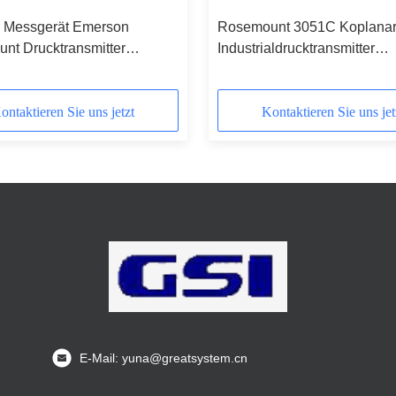
 Messgerät Emerson
Rosemount 3051C Koplanar
nt Drucktransmitter
Industrialdrucktransmitter
G2A22A1AM5B4
3051CD2A02A1AH2B2M4
ontaktieren Sie uns jetzt
Kontaktieren Sie uns jet
E-Mail: yuna@greatsystem.cn