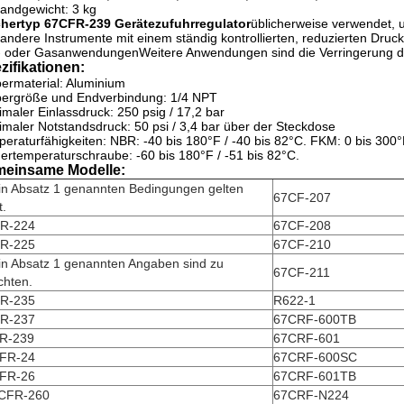
andgewicht: 3 kg
chertyp 67CFR-239 Gerätezufuhrregulator
üblicherweise verwendet,
andere Instrumente mit einem ständig kontrollierten, reduzierten Druck
- oder GasanwendungenWeitere Anwendungen sind die Verringerung des
zifikationen:
ermaterial: Aluminium
pergröße und Endverbindung: 1/4 NPT
maler Einlassdruck: 250 psig / 17,2 bar
maler Notstandsdruck: 50 psi / 3,4 bar über der Steckdose
eraturfähigkeiten: NBR: -40 bis 180°F / -40 bis 82°C. FKM: 0 bis 300
ertemperaturschraube: -60 bis 180°F / -51 bis 82°C.
einsame Modelle:
in Absatz 1 genannten Bedingungen gelten
67CF-207
t.
R-224
67CF-208
R-225
67CF-210
in Absatz 1 genannten Angaben sind zu
67CF-211
chten.
R-235
R622-1
R-237
67CRF-600TB
R-239
67CRF-601
FR-24
67CRF-600SC
FR-26
67CRF-601TB
CFR-260
67CRF-N224