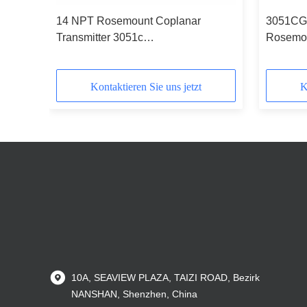
14 NPT Rosemount Coplanar
3051CG
Transmitter 3051c
Rosemou
3051CD1A22A1AB4M5
3051C
Kontaktieren Sie uns jetzt
K
10A, SEAVIEW PLAZA, TAIZI ROAD, Bezirk
NANSHAN, Shenzhen, China