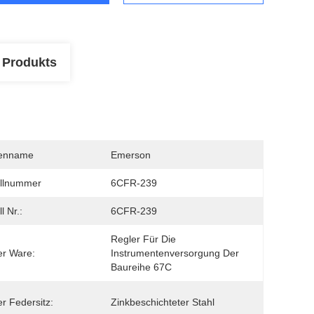
 Produkts
enname
Emerson
llnummer
6CFR-239
l Nr.:
6CFR-239
Regler Für Die 
er Ware:
Instrumentenversorgung Der 
Baureihe 67C
r Federsitz:
Zinkbeschichteter Stahl