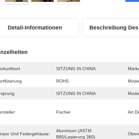
Detail-Informationen
Beschreibung Des
inzelheiten
rkunftsort
SITZUNG IN CHINA
Mark
rtifizierung
ROHS
Mode
rsprung:
SITZUNG IN CHINA
Model
rsteller:
Fischer
Art D
Aluminium (ASTM 
örper Und Federgehäuse:
Obere
B85/Legierung 380)