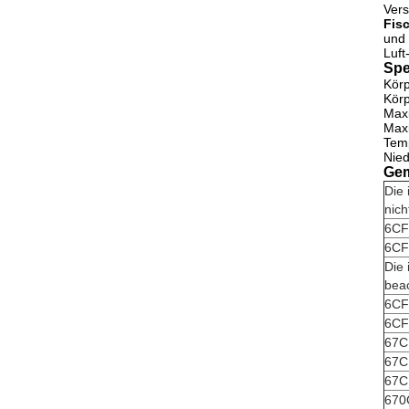
Vers
Fis
und 
Luft
Spe
Körp
Kör
Maxi
Maxi
Temp
Nied
Gem
Die 
nich
6CF
6CF
Die 
bea
6CF
6CF
67C
67C
67C
670