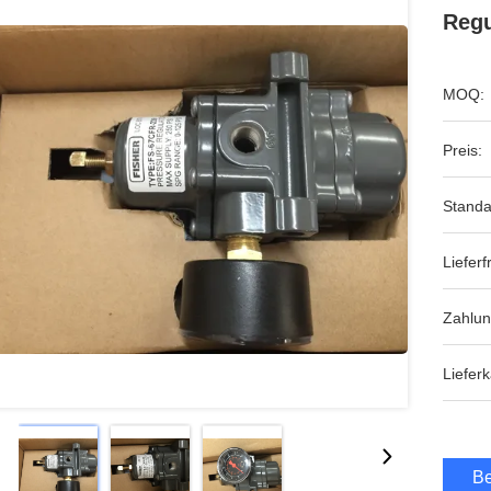
Regu
MOQ:
Preis:
Standa
Lieferfr
Zahlu
Lieferk
Be