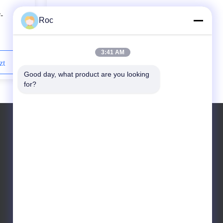
-
Coplanar Rosemount 3051c
Roc
Drucktransmitter
HR5
3051CD3A02A1AH2B1M5D4DFQ4
3:41 AM
zt
Kontaktieren Sie uns jetzt
Good day, what product are you looking 
for?
Tel.: +86-13590622754