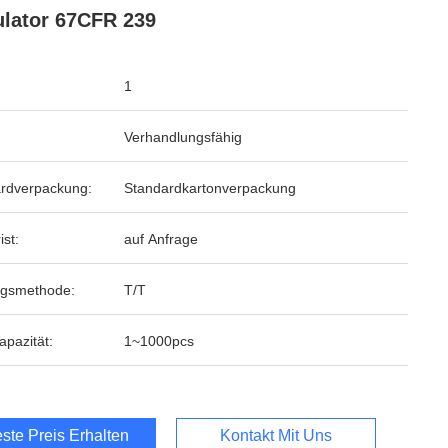
lator 67CFR 239
1
Verhandlungsfähig
rdverpackung:
Standardkartonverpackung
ist:
auf Anfrage
ngsmethode:
T/T
apazität:
1~1000pcs
ste Preis Erhalten
Kontakt Mit Uns