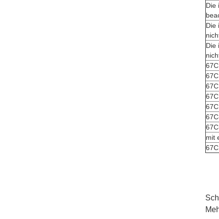
Die 
bea
Die 
nich
Die 
nich
67C
67C
67C
67C
67C
67C
67C
mit 
67C
Sch
Meh