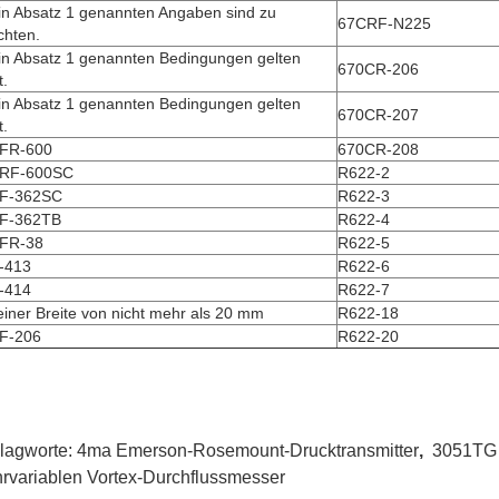
in Absatz 1 genannten Angaben sind zu
67CRF-N225
chten.
in Absatz 1 genannten Bedingungen gelten
670CR-206
t.
in Absatz 1 genannten Bedingungen gelten
670CR-207
t.
FR-600
670CR-208
RF-600SC
R622-2
F-362SC
R622-3
F-362TB
R622-4
FR-38
R622-5
-413
R622-6
-414
R622-7
einer Breite von nicht mehr als 20 mm
R622-18
F-206
R622-20
lagworte:
4ma Emerson-Rosemount-Drucktransmitter
,
3051TG 
rvariablen Vortex-Durchflussmesser