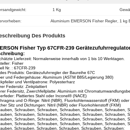
ersandgewicht:
1 Kg
Gewäh
ervorheben:
Aluminium EMERSON Fisher Regler
, 
1 kg
eschreibung Des Produkts
ERSON Fisher Typ 67CFR-239 Gerätezufuhrregulato
chreibung:
hätzte Lieferzeit: Normalerweise innerhalb von 1 bis 10 Werktagen.
teller: Fisher
ll Nr. : 67CFR-239
des Produkts: Gerätezufuhrregler der Baureihe 67C
per und Federgehäuse: Aluminium (ASTM B85/Legierung 380)
kpfeiler und Ventilpatrone: Polyesterharz
er Federsitz: Zinkplattiert
rer Federsitz, Zwerchfellplatte: Aluminium mit Chromatumwandlungsb
erfeder: Plattiertes Stahl oder Inconel® (NACE)
hragma und O-Ringe: Nitril (NBR), Fluorkohlenwasserstoff (FKM) oder
her Sitz und Dichtungen: Nitril (NBR) oder Fluorkohlenstoff (FKM)
rauben, Schrauben, Schrauben, Schrauben, Schrauben, Schrauben, S
rauben, Schrauben, Schrauben, Schrauben, Schrauben, Schrauben, S
rauben, Schrauben, Schrauben, Schrauben, Schrauben, Schrauben, S
rauben, Schrauben, Schrauben, Schrauben, Schrauben, Schrauben, S
rauben, Schrauben, Schrauben, Schrauben, Schrauben, Schrauben: