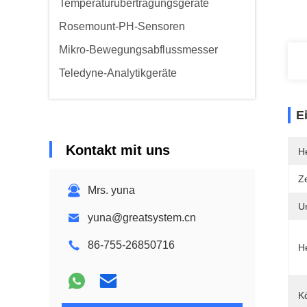
Temperaturübertragungsgeräte
Rosemount-PH-Sensoren
Mikro-Bewegungsabflussmesser
Teledyne-Analytikgeräte
E
Kontakt mit uns
He
Ze
Mrs. yuna
U
yuna@greatsystem.cn
86-755-26850716
He
K