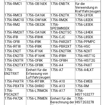
1756-RMC1
1756-OB16EK
1756-ENBTK
für die
Verwendung in
Kraftfahrzeugen
1756-RMC3
1756-OA16K
1756-EN2TK
1756-L81EK
1756-RMC10
1756-OW16IK
1756-RM2K
1756-L82EK
1756-RM2
1756-OB32K
1756-
1756-L83EK
SPESMNSEK
1756-RM2XT
1756-OA16IK
1756-EN2TSC
1756-L84EK
1756-IF8I
1756-IF8HK
1756-CJC
1756-L85EK
1756-OF8I
1756-IF8K
1756-PAR2XT
1756-PPMPC
1756-IRT8I
1756-IF8IK
1756-PBR2XT
1756-HSC
1756-EN2T
1756-IF16K
1756-EN2TRK
1756-N2XT
1756-EN2TR
1756-IF16HK
1756-IF8IH
1756-HIST1G
1756-EN3TR
1756-OF8K
1756-OF8IH
1756-HIST2G
1756-EN2TXT
1756-OF8IK
1756-A4
1756-PAXT
1756-
Einheit für die
1756-A7
1756-A4LXT
EN2TRXT
Erfassung von
Luftfahrzeugen
1756-PAXTR
1756-IRT8IK
1756-A10
1756-EWEB
1756-PBXTR
1756-DHRIO
1756-A13
1756-RM
1756-
1756-L7RMCN
1756-A17
1756-
PSCA2XT
HIST1G3277
1756-PA72K
1756-L7RMEN
Einheit für die
1756-
Berechnung der
HIST2G3278