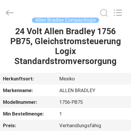
GREAT
SYSTEM
INDUSTRY
CO.
LTD.
Allen Bradley Compactlogix
All
Rights
Reserved.
24 Volt Allen Bradley 1756
ZU
PB75, Gleichstromsteuerung
HAUSE
Logix
PRODUKTE
Standardstromversorgung
ÜBER
Herkunftsort:
Mexiko
UNS
Markenname:
ALLEN BRADLEY
Modellnummer:
1756-PB75
WERKSBESICHTIGUNG
Min Bestellmenge:
1
QUALITÄTSKONTROLLE
Preis:
Verhandlungsfähig