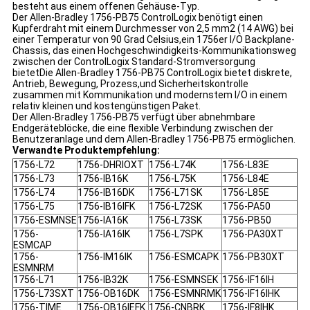
besteht aus einem offenen Gehäuse-Typ.
Der Allen-Bradley 1756-PB75 ControlLogix benötigt einen 
Kupferdraht mit einem Durchmesser von 2,5 mm2 (14 AWG) bei 
einer Temperatur von 90 Grad Celsius,ein 1756er I/O Backplane-
Chassis, das einen Hochgeschwindigkeits-Kommunikationsweg 
zwischen der ControlLogix Standard-Stromversorgung 
bietetDie Allen-Bradley 1756-PB75 ControlLogix bietet diskrete, 
Antrieb, Bewegung, Prozess,und Sicherheitskontrolle 
zusammen mit Kommunikation und modernstem I/O in einem 
relativ kleinen und kostengünstigen Paket.
Der Allen-Bradley 1756-PB75 verfügt über abnehmbare 
Endgeräteblöcke, die eine flexible Verbindung zwischen der 
Benutzeranlage und dem Allen-Bradley 1756-PB75 ermöglichen.
Verwandte Produktempfehlung:
1756-L72
1756-DHRIOXT
1756-L74K
1756-L83E
1756-L73
1756-IB16K
1756-L75K
1756-L84E
1756-L74
1756-IB16DK
1756-L71SK
1756-L85E
1756-L75
1756-IB16IFK
1756-L72SK
1756-PA50
1756-ESMNSE
1756-IA16K
1756-L73SK
1756-PB50
1756-
1756-IA16IK
1756-L7SPK
1756-PA30XT
ESMCAP
1756-
1756-IM16IK
1756-ESMCAPK
1756-PB30XT
ESMNRM
1756-L71
1756-IB32K
1756-ESMNSEK
1756-IF16IH
1756-L73SXT
1756-OB16DK
1756-ESMNRMK
1756-IF16IHK
1756-TIME
1756-OB16IEFK
1756-CNBRK
1756-IF8IHK