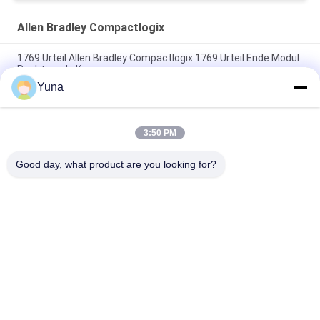
Allen Bradley Compactlogix
1769 Urteil Allen Bradley Compactlogix 1769 Urteil Ende Modul
Rechtsende Kappe
Yuna
Allen Bradley 1756 OA16I ControlLogix, 74-265V Isoliertes
Analog-Ausgangsmodul AC 16-Ch
3:50 PM
1756 CN2R Allen Bradley Compactlogix Controllogix
Brückenmodul mit maximal 99 Knoten
Good day, what product are you looking for?
Beliebte Kategorien
Alle
GE Bently Nevada
E&H-Instrument
Emerson 
VEGA-Levelmesser
Rosemount 
Drucktransmitter
Yokogawa EJA-
Siemens-