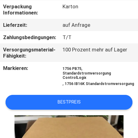
Verpackung
Karton
KONTAKT
Informationen:
MIT
Lieferzeit:
auf Anfrage
UNS
Zahlungsbedingungen:
T/T
Versorgungsmaterial-
100 Prozent mehr auf Lager
NEUIGKEITEN
Fähigkeit:
Markieren:
,
1756 PB75
BITTE UM
Standardstromversorgung
ControlLogix
EIN
,
1756 IB16K Standardstromversorgung
ANGEBOT
BESTPREIS
SITEMAP
DATENSCHUTZRICHTLINIE