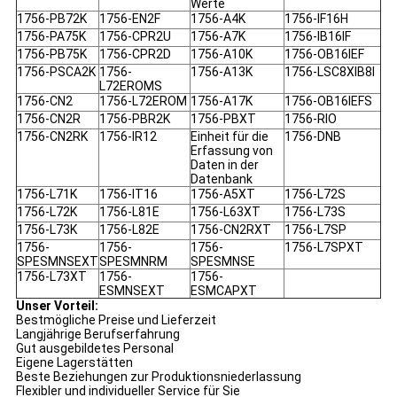
Werte
1756-PB72K
1756-EN2F
1756-A4K
1756-IF16H
1756-PA75K
1756-CPR2U
1756-A7K
1756-IB16IF
1756-PB75K
1756-CPR2D
1756-A10K
1756-OB16IEF
1756-PSCA2K
1756-
1756-A13K
1756-LSC8XIB8I
L72EROMS
1756-CN2
1756-L72EROM
1756-A17K
1756-OB16IEFS
1756-CN2R
1756-PBR2K
1756-PBXT
1756-RIO
1756-CN2RK
1756-IR12
Einheit für die
1756-DNB
Erfassung von
Daten in der
Datenbank
1756-L71K
1756-IT16
1756-A5XT
1756-L72S
1756-L72K
1756-L81E
1756-L63XT
1756-L73S
1756-L73K
1756-L82E
1756-CN2RXT
1756-L7SP
1756-
1756-
1756-
1756-L7SPXT
SPESMNSEXT
SPESMNRM
SPESMNSE
1756-L73XT
1756-
1756-
ESMNSEXT
ESMCAPXT
Unser Vorteil:
Bestmögliche Preise und Lieferzeit
Langjährige Berufserfahrung
Gut ausgebildetes Personal
Eigene Lagerstätten
Beste Beziehungen zur Produktionsniederlassung
Flexibler und individueller Service für Sie