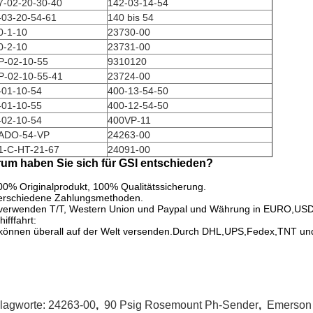
7-02-20-30-40
142-03-14-54
-03-20-54-61
140 bis 54
0-1-10
23730-00
0-2-10
23731-00
P-02-10-55
9310120
P-02-10-55-41
23724-00
-01-10-54
400-13-54-50
-01-10-55
400-12-54-50
-02-10-54
400VP-11
ADO-54-VP
24263-00
1-C-HT-21-67
24091-00
um haben Sie sich für GSI entschieden?
00% Originalprodukt, 100% Qualitätssicherung.
verschiedene Zahlungsmethoden.
 verwenden T/T, Western Union und Paypal und Währung in EURO,U
hifffahrt:
 können überall auf der Welt versenden.Durch DHL,UPS,Fedex,TNT 
lagworte:
24263-00
,
90 Psig Rosemount Ph-Sender
,
Emerson