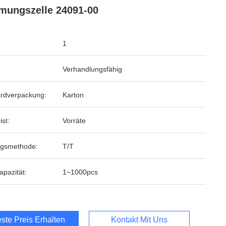
mungszelle 24091-00
1
Verhandlungsfähig
rdverpackung:
Karton
ist:
Vorräte
ngsmethode:
T/T
apazität:
1~1000pcs
ste Preis Erhalten
Kontakt Mit Uns