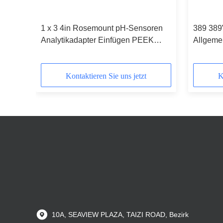
1 x 3 4in Rosemount pH-Sensoren
389 38
Analytikadapter Einfügen PEEK
Allgeme
23242-02
Sensore
Kontaktieren Sie uns jetzt
K
10A, SEAVIEW PLAZA, TAIZI ROAD, Bezirk