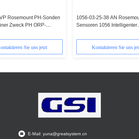
9VP Rosemount PH-Sonden
1056-03-25-38 AN Rosemou
iner Zweck PH ORP-
Sensoren 1056 Intelligenter
n 389-01-10-54
Analyzer mit doppelter Eing
ontaktieren Sie uns jetzt
Kontaktieren Sie uns jet
E-Mail: yuna@greatsystem.cn