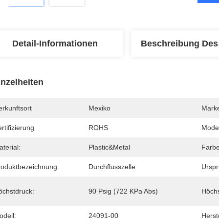
Detail-Informationen
Beschreibung Des
inzelheiten
rkunftsort
Mexiko
Mark
rtifizierung
ROHS
Mode
terial:
Plastic&Metal
Farbe
roduktbezeichnung:
Durchflusszelle
Urspr
öchstdruck:
90 Psig (722 KPa Abs)
Höchs
odell:
24091-00
Herste