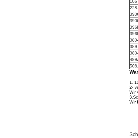
105
228
390
390
396
396
389
389
389
499
508
War
1. 1
2- 
Wir
3.Sc
Wir
Sch