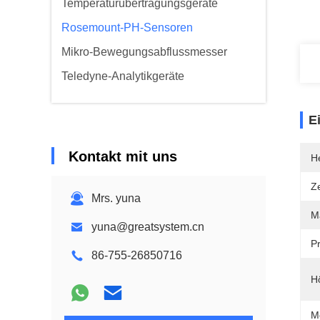
Temperaturübertragungsgeräte
Rosemount-PH-Sensoren
Mikro-Bewegungsabflussmesser
Teledyne-Analytikgeräte
E
Kontakt mit uns
He
Ze
Mrs. yuna
Ma
yuna@greatsystem.cn
P
86-755-26850716
H
M