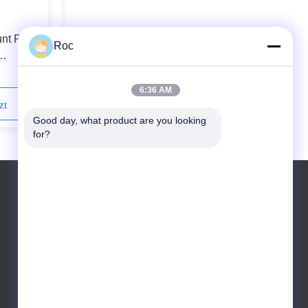
nt PH-
Nicht abgeschirmtes
Roc
Verbindungskabel für Rosemount-
abe
PH-Sensoren
6:36 AM
zt
Kontaktieren Sie uns jetzt
Good day, what product are you looking 
for?
Tel.: +86-13590622754