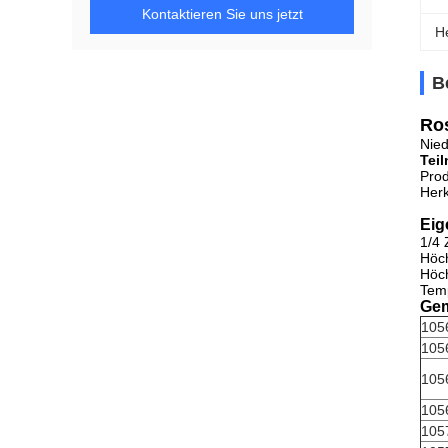
Kontaktieren Sie uns jetzt
H
B
Ros
Nied
Tei
Prod
Herk
Eig
1/4 
Höch
Höch
Temp
Gem
105
105
105
105
105