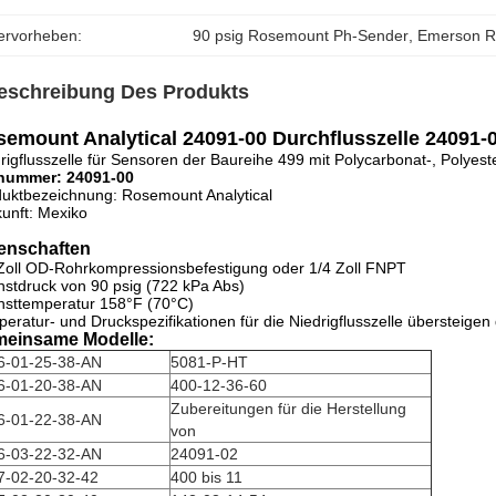
ervorheben:
90 psig Rosemount Ph-Sender
, 
Emerson R
eschreibung Des Produkts
emount Analytical 24091-00 Durchflusszelle 24091-
rigflusszelle für Sensoren der Baureihe 499 mit Polycarbonat-, Polyest
lnummer: 24091-00
uktbezeichnung: Rosemount Analytical
unft: Mexiko
enschaften
Zoll OD-Rohrkompressionsbefestigung oder 1/4 Zoll FNPT
stdruck von 90 psig (722 kPa Abs)
sttemperatur 158°F (70°C)
eratur- und Druckspezifikationen für die Niedrigflusszelle übersteigen
einsame Modelle:
6-01-25-38-AN
5081-P-HT
6-01-20-38-AN
400-12-36-60
Zubereitungen für die Herstellung
6-01-22-38-AN
von
6-03-22-32-AN
24091-02
7-02-20-32-42
400 bis 11