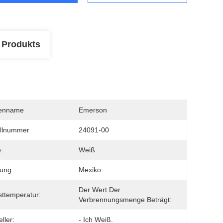
 Produkts
enname
Emerson
llnummer
24091-00
:
Weiß
ung:
Mexiko
Der Wert Der 
ttemperatur:
Verbrennungsmenge Beträgt:
ller:
- Ich Weiß.